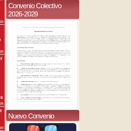
Convenio Colectivo
2026-2029
026
e
026
r
s
os
026
e
Nuevo Convenio
026