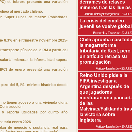
derrames de relaves
PC) de febrero presentó una variación
mineros tras las lluvias
olpea al mercado chileno
.
Utilidad Pública y Emergencias
~
23-Jul-2
n Súper Lunes de marzo: Pobladores
La crisis del empleo
juvenil se vuelve global
Economía y Finanzas
~
22-Jul-2
Chile aprueba casi tod
ue 8,3% en el trimestre noviembre 2025-
la megarreforma
l transporte público de la RM a partir del
tributaria de Kast, pero
.
un artículo retrasa su
salarial mientras la informalidad supera
promulgación
Política y Legislación
~
22-Jul-2
(IPC) de enero presentó una variación
Reino Unido pide a la
FIFA investigar a
 paro del 5,1%, mínimo histórico desde
Argentina después de
que jugadores
mostraran una pancart
s no tienen acceso a una vivienda digna
de las
 Construcción
.
Malvinas/Falklands tras
 y reporta utilidades por quinto año
la victoria sobre
Inglaterra
netaria enero 2026
.
Política y Legislación
~
16-Jul-2
lan de negocio o sustancia real para
ndrá efectos enormes para el mundo"
.