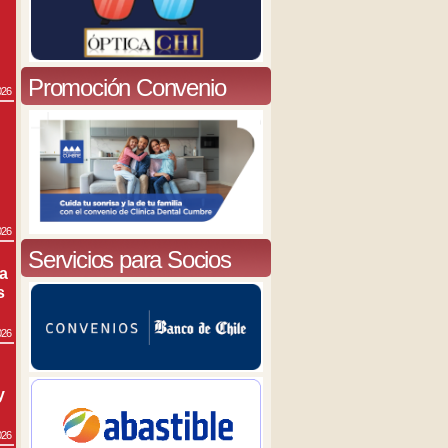
Promoción Convenio
026
026
Servicios para Socios
ra
s
026
y
026