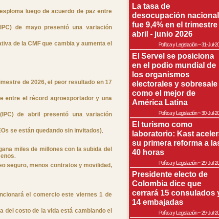
La tasa de
desploma luego de acuerdo de paz entre
desocupación nacional
fue 9,4% en el trimestre
(IPC) de mayo presentó una variación
abril - junio 2026
tiva de la CMF que cambia y aumenta el
Política y Legislación
~
31-Jul-2
El Servel se posiciona
en el podio mundial de
los organismos
mestre de 2026, el peor resultado en 17
electorales y sobresale
como el mejor de
te entre el récord agroexportador y una
América Latina
Política y Legislación
~
30-Jul-2
(IPC) de abril presentó una variación
El turismo como
CEOs se están quedando sin invitados)
.
laboratorio: Kast acele
su primera reforma a la
gana miles de millones con la subida del
40 horas
 menos
.
Política y Legislación
~
29-Jul-2
eo seguro, menos contratos y movilidad,
Presidente electo de
Colombia dice que
cerrará 15 consulados 
ncionará el comercio este viernes 1 de
14 embajadas
za del costo de la vida está cambiando el
Política y Legislación
~
29-Jul-2