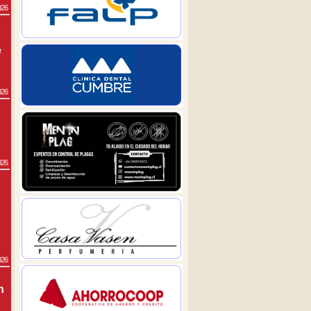
026
e
026
026
026
n