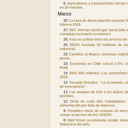
6:
Agricultores y transportistas inician
en 20 estados
.
Marzo
30:
La tasa de desocupación nacional fu
febrero 2026
.
27:
SEC instruye postergar hasta julio 
complejo escenario económico
.
26:
Asia se asfixia entre los precios del 
25:
EEUU traslada 92 millones de eu
industrial
.
23:
Cambios al Mepco: bencinas subirán
pesos
.
18:
Economía en Chile creció 2,5%: s
IPoM
.
14:
$691.498 millones: Las astronómic
2025
.
14:
Osvaldo Rosales: "La economía chi
de emergencia"
.
12:
Los ataques de Irán a los países de
petróleo
.
12:
Ocho de cada diez trabajadores
alimentación por falta de ingresos
.
9:
Frenético inicio de semana en mer
rompe la barrera de los US$100
.
6:
Wall Street recomienda vender bonos 
financiera del país
.