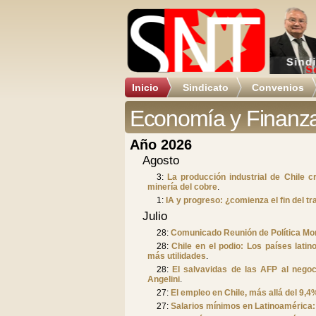
Inicio
Sindicato
Convenios
Economía y Finanz
Año 2026
Agosto
3:
La producción industrial de Chile c
minería del cobre
.
1:
IA y progreso: ¿comienza el fin del t
Julio
28:
Comunicado Reunión de Política Mon
28:
Chile en el podio: Los países lat
más utilidades
.
28:
El salvavidas de las AFP al nego
Angelini
.
27:
El empleo en Chile, más allá del 9,
27:
Salarios mínimos en Latinoamérica: 