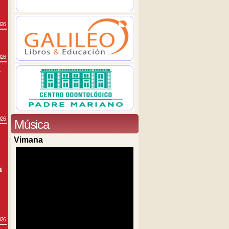
026
026
a
026
Música
Vimana
a
026