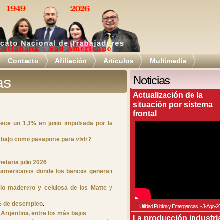
Contacto
Afiliación
Artículos
Multimedia
as
Noticias
Actualización de la
situación por sistema
frontal
rece un 1,3% en junio impulsada por la
rabajo como pasaporte para vivir?
.
etaria julio 2026
.
inoamericanos donde los bancos generan
cio maderero y celulosa de los Matte y
4% de desempleo
.
Utilidad Pública y Emergencias
~
3-Ago-2
Argentina, entre los más bajos
.
La producción industri