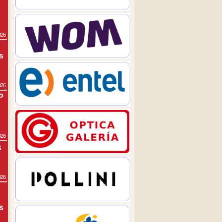
026
s
026
P
026
s
026
s