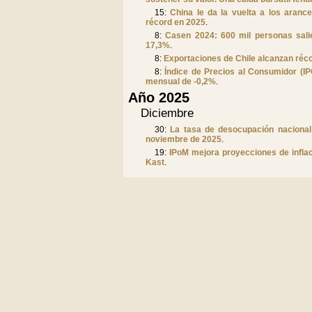
15:
China le da la vuelta a los aranc
récord en 2025
.
8:
Casen 2024: 600 mil personas salie
17,3%
.
8:
Exportaciones de Chile alcanzan réco
8:
Índice de Precios al Consumidor (IP
mensual de -0,2%
.
Año 2025
Diciembre
30:
La tasa de desocupación nacional
noviembre de 2025
.
19:
IPoM mejora proyecciones de inflac
Kast
.