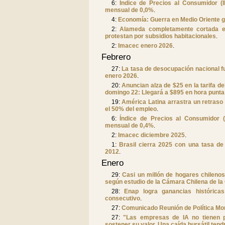
6:
Índice de Precios al Consumidor (I
mensual de 0,0%
.
4:
Economía: Guerra en Medio Oriente g
2:
Alameda completamente cortada e
protestan por subsidios habitacionales
.
2:
Imacec enero 2026
.
Febrero
27:
La tasa de desocupación nacional f
enero 2026
.
20:
Anuncian alza de $25 en la tarifa de
domingo 22: Llegará a $895 en hora punta
19:
América Latina arrastra un retraso 
el 50% del empleo
.
6:
Índice de Precios al Consumidor 
mensual de 0,4%
.
2:
Imacec diciembre 2025
.
1:
Brasil cierra 2025 con una tasa de
2012
.
Enero
29:
Casi un millón de hogares chileno
según estudio de la Cámara Chilena de la
28:
Enap logra ganancias históricas
consecutivo
.
27:
Comunicado Reunión de Política Mo
27:
"Las empresas de IA no tienen p
sostener su valor. Una caída bursátil te