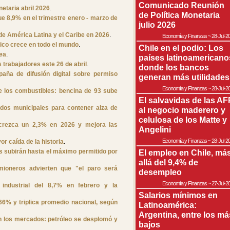
Comunicado Reunión
etaria abril 2026
.
de Política Monetaria
e 8,9% en el trimestre enero - marzo de
julio 2026
 de América Latina y el Caribe en 2026
.
Economía y Finanzas
~
28-Jul-2
ico crece en todo el mundo
.
Chile en el podio: Los
ea
.
países latinoamericano
 trabajadores este 26 de abril
.
donde los bancos
paña de difusión digital sobre permiso
generan más utilidades
Economía y Finanzas
~
28-Jul-2
e los combustibles: bencina de 93 sube
El salvavidas de las AF
os municipales para contener alza de
al negocio maderero y
celulosa de los Matte y
 crezca un 2,3% en 2026 y mejora las
Angelini
Economía y Finanzas
~
28-Jul-2
r caída de la historia
.
s subirán hasta el máximo permitido por
El empleo en Chile, má
allá del 9,4% de
mioneros advierten que "el paro será
desempleo
Economía y Finanzas
~
27-Jul-2
 industrial del 8,7% en febrero y la
Salarios mínimos en
6% y triplica promedio nacional, según
Latinoamérica:
Argentina, entre los má
n los mercados: petróleo se desplomó y
bajos