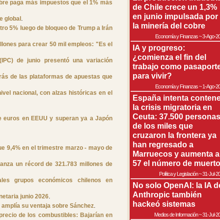
obre paga más impuestos que el 1% más
de Chile crece un 1,3%
en junio impulsada por
e global
.
la minería del cobre
otro 5% luego de bloqueo de Trump a Irán
Economía y Finanzas
~
3-Ago-2
llones para crear 50 mil empleos: "Es el
IA y progreso:
¿comienza el fin del
(IPC) de junio presentó una variación
trabajo como pasaport
para vivir?
trás de las plataformas de apuestas que
Economía y Finanzas
~
1-Ago-2
ivel nacional, con alzas históricas en el
España intenta contene
la crisis migratoria en
Ceuta: 37.500 persona
 de euros en EEUU y superan ya a Japón
de los miles que
cruzaron la frontera ya
han regresado a
ue 9,4% en el trimestre marzo - mayo de
Marruecos y aumenta a
57 el número de muert
anza un récord de 321.783 millones de
Política y Legislación
~
31-Jul-2
pales grupos económicos chilenos en
No solo OpenAI: la IA d
Anthropic también
etaria junio 2026
.
hackeó sistemas
ri amplía su ventaja sobre Sánchez
.
precio de los combustibles: Bajarían en
Medios de Información
~
31-Jul-2