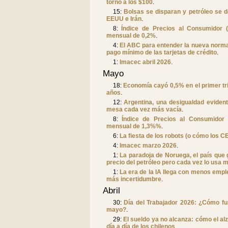
torno a los $100
.
15:
Bolsas se disparan y petróleo se 
EEUU e Irán
.
8:
Índice de Precios al Consumidor 
mensual de 0,2%
.
4:
El ABC para entender la nueva norma
pago mínimo de las tarjetas de crédito
.
1:
Imacec abril 2026
.
Mayo
18:
Economía cayó 0,5% en el primer tri
años
.
12:
Argentina, una desigualdad eviden
mesa cada vez más vacía
.
8:
Índice de Precios al Consumidor 
mensual de 1,3%%
.
6:
La fiesta de los robots (o cómo los 
4:
Imacec marzo 2026
.
1:
La paradoja de Noruega, el país que 
precio del petróleo pero cada vez lo usa
1:
La era de la IA llega con menos empl
más incertidumbre
.
Abril
30:
Día del Trabajador 2026: ¿Cómo fu
mayo?
.
29:
El sueldo ya no alcanza: cómo el al
día a día de los chilenos
.