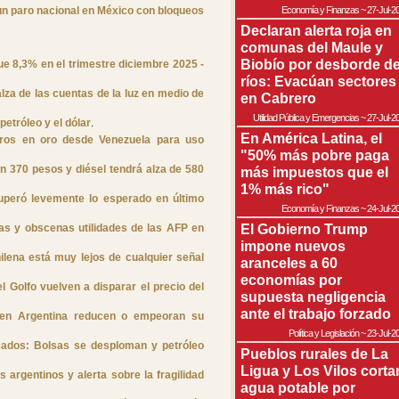
 un paro nacional en México con bloqueos
Economía y Finanzas
~
27-Jul-2
Declaran alerta roja en
comunas del Maule y
Biobío por desborde d
e 8,3% en el trimestre diciembre 2025 -
ríos: Evacúan sectores
alza de las cuentas de la luz en medio de
en Cabrero
Utilidad Pública y Emergencias
~
27-Jul-2
petróleo y el dólar
.
En América Latina, el
ros en oro desde Venezuela para uso
"50% más pobre paga
 370 pesos y diésel tendrá alza de 580
más impuestos que el
1% más rico"
uperó levemente lo esperado en último
Economía y Finanzas
~
24-Jul-2
El Gobierno Trump
as y obscenas utilidades de las AFP en
impone nuevos
lena está muy lejos de cualquier señal
aranceles a 60
economías por
l Golfo vuelven a disparar el precio del
supuesta negligencia
ante el trabajo forzado
 en Argentina reducen o empeoran su
Política y Legislación
~
23-Jul-2
cados: Bolsas se desploman y petróleo
Pueblos rurales de La
Ligua y Los Vilos corta
argentinos y alerta sobre la fragilidad
agua potable por