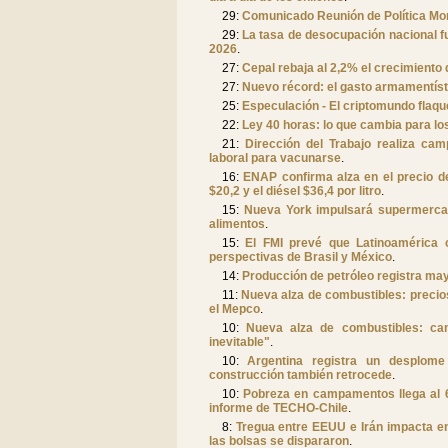
29:
Comunicado Reunión de Política Mon
29:
La tasa de desocupación nacional fu
2026
.
27:
Cepal rebaja al 2,2% el crecimiento
27:
Nuevo récord: el gasto armamentíst
25:
Especulación - El criptomundo flaqu
22:
Ley 40 horas: lo que cambia para los
21:
Dirección del Trabajo realiza cam
laboral para vacunarse
.
16:
ENAP confirma alza en el precio d
$20,2 y el diésel $36,4 por litro
.
15:
Nueva York impulsará supermercad
alimentos
.
15:
El FMI prevé que Latinoamérica
perspectivas de Brasil y México
.
14:
Producción de petróleo registra mayo
11:
Nueva alza de combustibles: precio
el Mepco
.
10:
Nueva alza de combustibles: ca
inevitable"
.
10:
Argentina registra un desplome
construcción también retrocede
.
10:
Pobreza en campamentos llega al 6
informe de TECHO-Chile
.
8:
Tregua entre EEUU e Irán impacta e
las bolsas se dispararon
.