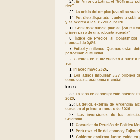
24:
En América Latina, el "50% más p
rico"
.
22:
La crisis del empleo juvenil se vuelv
14:
Petróleo disparado: vuelve a subir 
y se acerca a los US$90 el barril
.
11:
Gobierno anuncia plan de $50 mil mi
primer paso de una robusta agenda"
.
8:
Índice de Precios al Consumidor 
mensual de 0,0%
.
7:
Fútbol y millones: Quiénes están de
patrocinan el Mundial
.
2:
Cuentas de la luz vuelven a subir a n
sur
.
1:
Imacec mayo 2026
.
1:
Los latinos impulsan 3,77 billones
como cuarta economía mundial
.
Junio
30:
La tasa de desocupación nacional f
2026
.
26:
La deuda externa de Argentina alc
euros en el primer trimestre de 2026
.
23:
Las inversiones de los princi
Colombia
.
17:
Comunicado Reunión de Política Mon
16:
Perú roza el fin del conteo y Fujimo
16:
Gobierno confirma fuerte caída en 