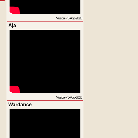
Música
~
3-Ago-2026
Aja
Música
~
3-Ago-2026
Wardance