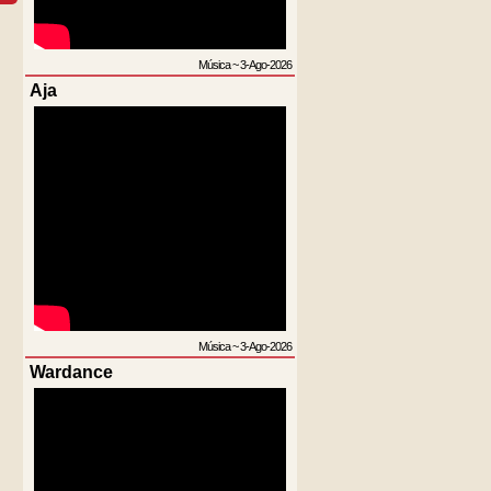
Música
~
3-Ago-2026
Aja
Música
~
3-Ago-2026
Wardance