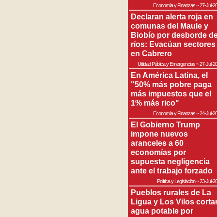
Economía y Finanzas
~
27-Jul-2
Declaran alerta roja en
comunas del Maule y
Biobío por desborde d
ríos: Evacúan sectores
en Cabrero
Utilidad Pública y Emergencias
~
27-Jul-2
En América Latina, el
"50% más pobre paga
más impuestos que el
1% más rico"
Economía y Finanzas
~
24-Jul-2
El Gobierno Trump
impone nuevos
aranceles a 60
economías por
supuesta negligencia
ante el trabajo forzado
Política y Legislación
~
23-Jul-2
Pueblos rurales de La
Ligua y Los Vilos corta
agua potable por