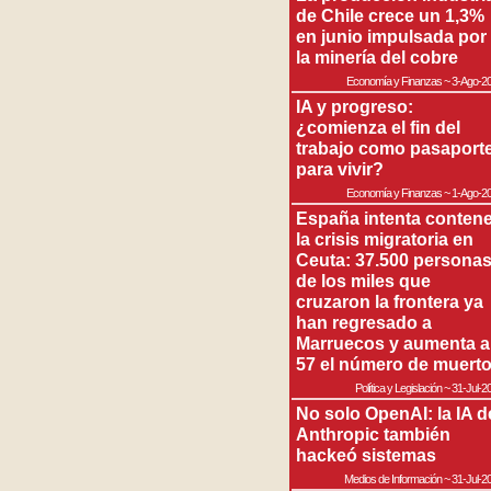
de Chile crece un 1,3%
en junio impulsada por
la minería del cobre
Economía y Finanzas
~
3-Ago-2
IA y progreso:
¿comienza el fin del
trabajo como pasaport
para vivir?
Economía y Finanzas
~
1-Ago-2
España intenta contene
la crisis migratoria en
Ceuta: 37.500 persona
de los miles que
cruzaron la frontera ya
han regresado a
Marruecos y aumenta a
57 el número de muert
Política y Legislación
~
31-Jul-2
No solo OpenAI: la IA d
Anthropic también
hackeó sistemas
Medios de Información
~
31-Jul-2