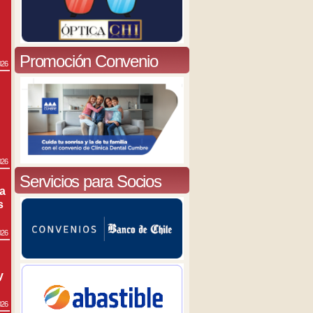
Promoción Convenio
026
026
Servicios para Socios
ra
s
026
y
026