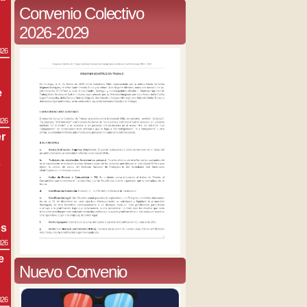
Convenio Colectivo
2026-2029
026
e
026
r
s
os
026
e
Nuevo Convenio
026