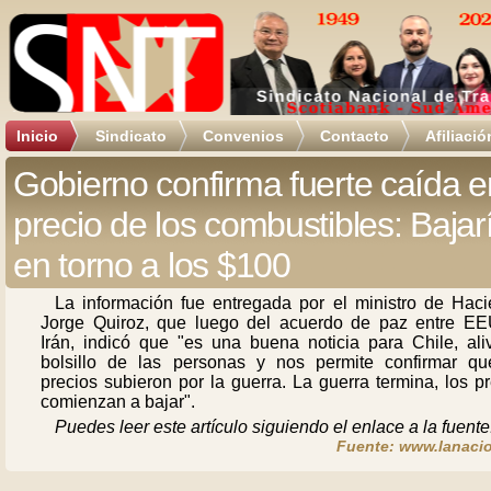
Inicio
Sindicato
Convenios
Contacto
Afiliació
Gobierno confirma fuerte caída e
precio de los combustibles: Bajar
en torno a los $100
La información fue entregada por el ministro de Haci
Jorge Quiroz, que luego del acuerdo de paz entre E
Irán, indicó que "es una buena noticia para Chile, aliv
bolsillo de las personas y nos permite confirmar qu
precios subieron por la guerra. La guerra termina, los p
comienzan a bajar".
Puedes leer este artículo siguiendo el enlace a la fuente
Fuente: www.lanacio