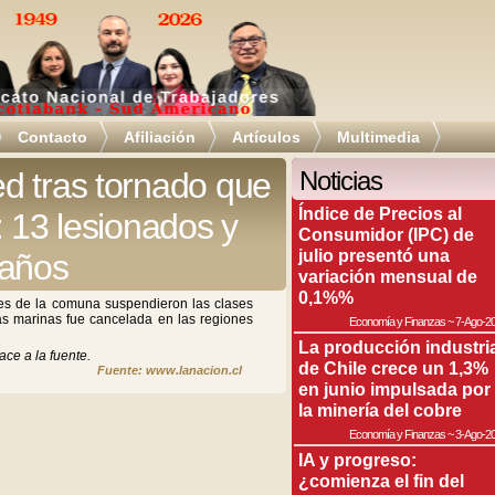
Contacto
Afiliación
Artículos
Multimedia
d tras tornado que
Noticias
Índice de Precios al
: 13 lesionados y
Consumidor (IPC) de
julio presentó una
daños
variación mensual de
0,1%%
es de la comuna suspendieron las clases
bas marinas fue cancelada en las regiones
Economía y Finanzas
~
7-Ago-2
La producción industri
ace a la fuente.
de Chile crece un 1,3%
Fuente: www.lanacion.cl
en junio impulsada por
la minería del cobre
Economía y Finanzas
~
3-Ago-2
IA y progreso:
¿comienza el fin del