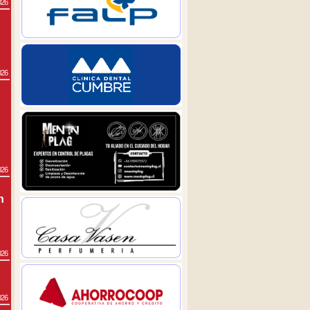
026
026
026
n
026
026