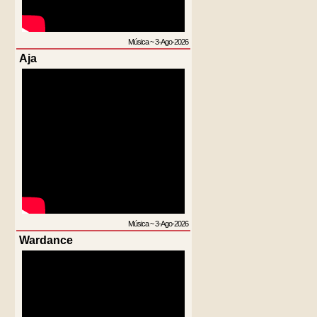
Música
~
3-Ago-2026
Aja
Música
~
3-Ago-2026
Wardance