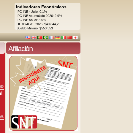
Indicadores Económicos
IPC INE - Julio: 0,1%
IPC INE Acumulado 2026: 2,9%
IPC INE Anual: 3,5%
UF 08 AGO. 2026: $40.844,79
Sueldo Mínimo: $553.553
Afiliación
026
al
026