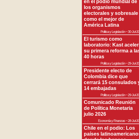
en el podio mundial de
los organismos
electorales y sobresale
como el mejor de
América Latina
Política y Legislación
~
30-Jul-2
El turismo como
laboratorio: Kast acele
su primera reforma a la
40 horas
Política y Legislación
~
29-Jul-2
Presidente electo de
Colombia dice que
cerrará 15 consulados 
14 embajadas
Política y Legislación
~
29-Jul-2
Comunicado Reunión
de Política Monetaria
julio 2026
Economía y Finanzas
~
28-Jul-2
Chile en el podio: Los
países latinoamericano