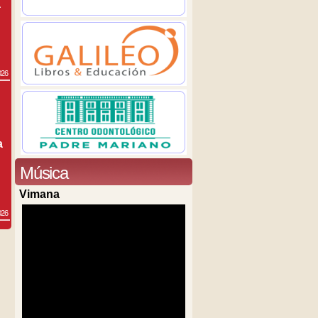
a
026
a
Música
Vimana
026