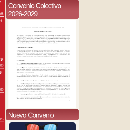
e
Convenio Colectivo
2026-2029
026
r
s
os
026
e
026
Nuevo Convenio
026