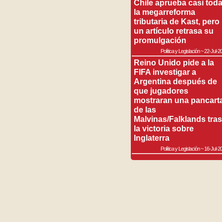
Chile aprueba casi tod
la megarreforma
tributaria de Kast, pero
un artículo retrasa su
promulgación
Política y Legislación
~
22-Jul-2
Reino Unido pide a la
FIFA investigar a
Argentina después de
que jugadores
mostraran una pancart
de las
Malvinas/Falklands tras
la victoria sobre
Inglaterra
Política y Legislación
~
16-Jul-2