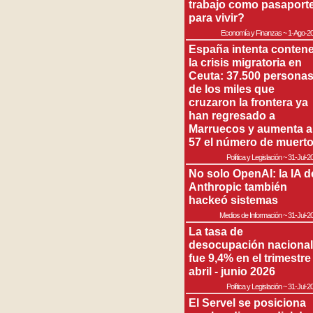
trabajo como pasaport
para vivir?
Economía y Finanzas
~
1-Ago-2
España intenta contene
la crisis migratoria en
Ceuta: 37.500 persona
de los miles que
cruzaron la frontera ya
han regresado a
Marruecos y aumenta a
57 el número de muert
Política y Legislación
~
31-Jul-2
No solo OpenAI: la IA d
Anthropic también
hackeó sistemas
Medios de Información
~
31-Jul-2
La tasa de
desocupación nacional
fue 9,4% en el trimestre
abril - junio 2026
Política y Legislación
~
31-Jul-2
El Servel se posiciona