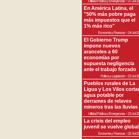
Utilidad Pública y Emergencias
~
27-Jul-2
En América Latina, el
"50% más pobre paga
más impuestos que el
1% más rico"
Economía y Finanzas
~
24-Jul-2
El Gobierno Trump
impone nuevos
aranceles a 60
economías por
supuesta negligencia
ante el trabajo forzado
Política y Legislación
~
23-Jul-2
Pueblos rurales de La
Ligua y Los Vilos corta
agua potable por
derrames de relaves
mineros tras las lluvias
Utilidad Pública y Emergencias
~
23-Jul-2
La crisis del empleo
juvenil se vuelve global
Economía y Finanzas
~
22-Jul-2