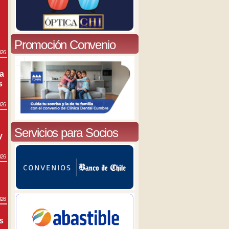
Promoción Convenio
026
ra
s
026
Servicios para Socios
y
026
026
s