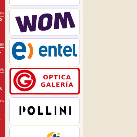
026
P
026
s
026
s
026
e