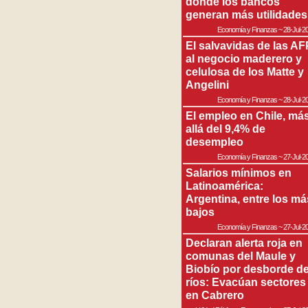
donde los bancos
generan más utilidades
Economía y Finanzas
~
28-Jul-2
El salvavidas de las AF
al negocio maderero y
celulosa de los Matte y
Angelini
Economía y Finanzas
~
28-Jul-2
El empleo en Chile, má
allá del 9,4% de
desempleo
Economía y Finanzas
~
27-Jul-2
Salarios mínimos en
Latinoamérica:
Argentina, entre los má
bajos
Economía y Finanzas
~
27-Jul-2
Declaran alerta roja en
comunas del Maule y
Biobío por desborde d
ríos: Evacúan sectores
en Cabrero