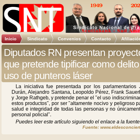
Inicio
Sindicato
Convenios
Contacto
Afiliació
Diputados RN presentan proyect
que pretende tipificar como delito
uso de punteros láser
La iniciativa fue presentada por los parlamentarios 
Durán, Alejandro Santana, Leopoldo Pérez, Frank Saue
y Jorge Rathgeb, y pretende penar el "el uso indiscrimin
estos productos", por ser "altamente nocivo y peligroso p
salud e integridad de todas las personas y no únicament
personal policial".
Puedes leer este artículo siguiendo el enlace a la fuente
Fuente: www.eldesconciert