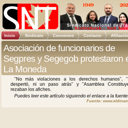
Inicio
Sindicato
Convenios
Contacto
Afiliació
Asociación de funcionarios de
Segpres y Segegob protestaron 
La Moneda
"No más violaciones a los derechos humanos", "
despertó, ni un paso atrás" y "Asamblea Constituye
rezaban los afiches.
Puedes leer este artículo siguiendo el enlace a la fuente
Fuente: www.eldinam