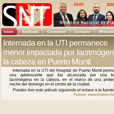
Inicio
Sindicato
Convenios
Contacto
Afiliació
Internada en la UTI permanece
menor impactada por lacrimógen
la cabeza en Puerto Montt
Internada en la UTI del Hospital de Puerto Montt perm
una adolescente que fue alcanzada por una b
lacrimógena en la cabeza, en el marco de una protes
noche del domingo en el centro de la ciudad.
Puedes leer este artículo siguiendo el enlace a la fuente
Fuente: www.biobiochil