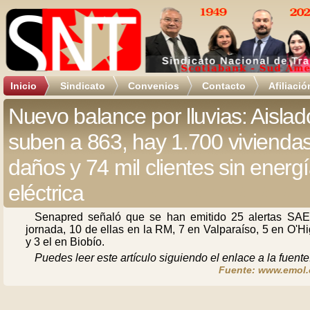
Inicio
Sindicato
Convenios
Contacto
Afiliació
Nuevo balance por lluvias: Aislad
suben a 863, hay 1.700 vivienda
daños y 74 mil clientes sin energ
eléctrica
Senapred señaló que se han emitido 25 alertas SAE
jornada, 10 de ellas en la RM, 7 en Valparaíso, 5 en O'H
y 3 el en Biobío.
Puedes leer este artículo siguiendo el enlace a la fuente
Fuente: www.emol