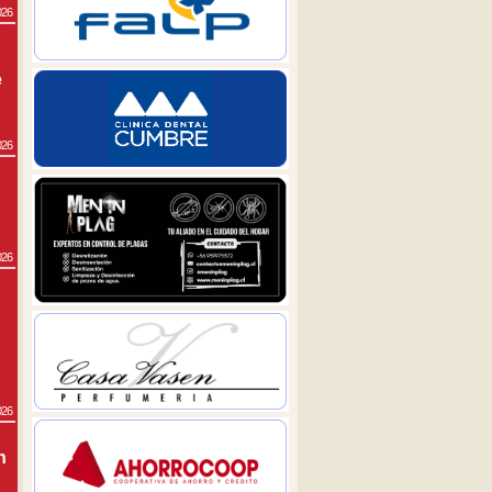
026
e
026
026
026
n