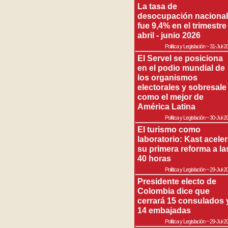
La tasa de
desocupación nacional
fue 9,4% en el trimestre
abril - junio 2026
Política y Legislación
~
31-Jul-2
El Servel se posiciona
en el podio mundial de
los organismos
electorales y sobresale
como el mejor de
América Latina
Política y Legislación
~
30-Jul-2
El turismo como
laboratorio: Kast acele
su primera reforma a la
40 horas
Política y Legislación
~
29-Jul-2
Presidente electo de
Colombia dice que
cerrará 15 consulados 
14 embajadas
Política y Legislación
~
29-Jul-2