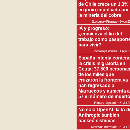
de Chile crece un 1,3%
en junio impulsada por
la minería del cobre
Economía y Finanzas
~
3-Ago-2
IA y progreso:
¿comienza el fin del
trabajo como pasaport
para vivir?
Economía y Finanzas
~
1-Ago-2
España intenta contene
la crisis migratoria en
Ceuta: 37.500 persona
de los miles que
cruzaron la frontera ya
han regresado a
Marruecos y aumenta a
57 el número de muert
Política y Legislación
~
31-Jul-2
No solo OpenAI: la IA d
Anthropic también
hackeó sistemas
Medios de Información
~
31-Jul-2