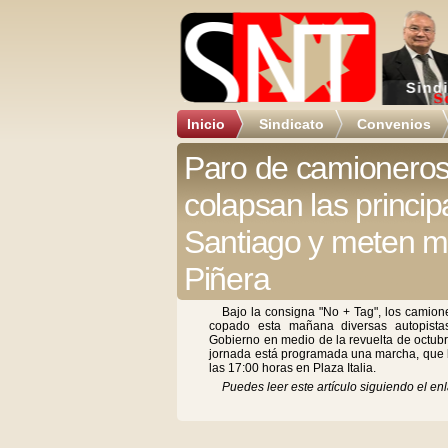
Inicio
Sindicato
Convenios
Paro de camionero
colapsan las princip
Santiago y meten m
Piñera
Bajo la consigna "No + Tag", los camione
copado esta mañana diversas autopistas
Gobierno en medio de la revuelta de octu
jornada está programada una marcha, que bu
las 17:00 horas en Plaza Italia.
Puedes leer este artículo siguiendo el enl