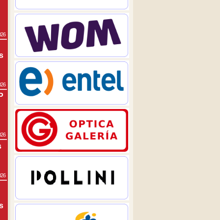
026
s
026
P
026
s
026
s