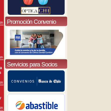
Promoción Convenio
026
026
Servicios para Socios
ra
s
026
y
026