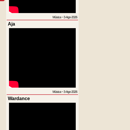
Música
~
3-Ago-2026
Aja
Música
~
3-Ago-2026
Wardance