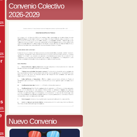
Convenio Colectivo
2026-2029
026
e
026
r
s
os
026
e
Nuevo Convenio
026