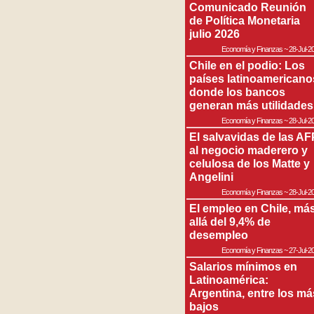
Comunicado Reunión
de Política Monetaria
julio 2026
Economía y Finanzas
~
28-Jul-2
Chile en el podio: Los
países latinoamericano
donde los bancos
generan más utilidades
Economía y Finanzas
~
28-Jul-2
El salvavidas de las AF
al negocio maderero y
celulosa de los Matte y
Angelini
Economía y Finanzas
~
28-Jul-2
El empleo en Chile, má
allá del 9,4% de
desempleo
Economía y Finanzas
~
27-Jul-2
Salarios mínimos en
Latinoamérica:
Argentina, entre los má
bajos