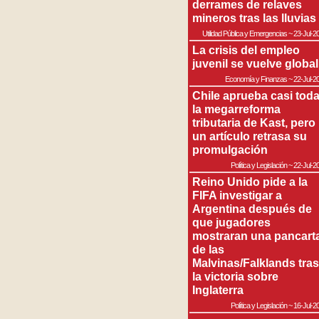
derrames de relaves
mineros tras las lluvias
Utilidad Pública y Emergencias
~
23-Jul-2
La crisis del empleo
juvenil se vuelve global
Economía y Finanzas
~
22-Jul-2
Chile aprueba casi tod
la megarreforma
tributaria de Kast, pero
un artículo retrasa su
promulgación
Política y Legislación
~
22-Jul-2
Reino Unido pide a la
FIFA investigar a
Argentina después de
que jugadores
mostraran una pancart
de las
Malvinas/Falklands tras
la victoria sobre
Inglaterra
Política y Legislación
~
16-Jul-2