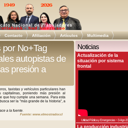
Contacto
Afiliación
Artículos
Multimedia
s por No+Tag
Noticias
Actualización de la
ales autopistas de
situación por sistema
frontal
as presión a
ros, taxistas y vehículos particulares han
 capitalinas, poniendo más presión al
bre que hoy cumple una semana. Para esta
sca ser la "más grande de la historia", a
ace a la fuente.
Fuente: www.elmostrador.cl
Utilidad Pública y Emergencias
~
3-Ago-2
La producción industri