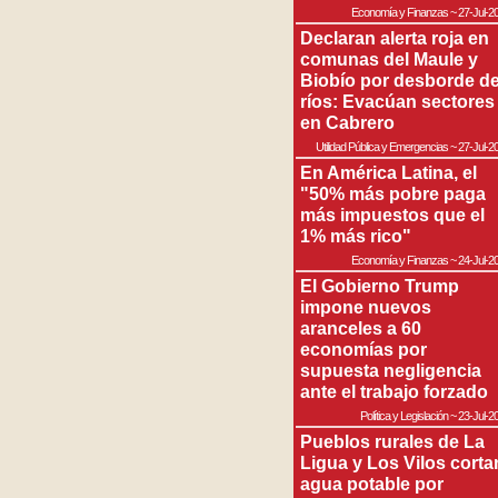
Economía y Finanzas
~
27-Jul-2
Declaran alerta roja en
comunas del Maule y
Biobío por desborde d
ríos: Evacúan sectores
en Cabrero
Utilidad Pública y Emergencias
~
27-Jul-2
En América Latina, el
"50% más pobre paga
más impuestos que el
1% más rico"
Economía y Finanzas
~
24-Jul-2
El Gobierno Trump
impone nuevos
aranceles a 60
economías por
supuesta negligencia
ante el trabajo forzado
Política y Legislación
~
23-Jul-2
Pueblos rurales de La
Ligua y Los Vilos corta
agua potable por