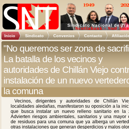
Inicio
Sindicato
Convenios
Contacto
Afiliació
"No queremos ser zona de sacrifi
La batalla de los vecinos y
autoridades de Chillán Viejo contr
instalación de un nuevo verteder
la comuna
Vecinos, dirigentes y autoridades de Chillán Vie
localidades aledañas, manifestaron su oposición a la inic
que busca instalar un nuevo relleno sanitario en la 
Advierten riesgos ambientales, sanitarios y una mayor 
de residuos para una comuna que ya alberga un verted
otras instalaciones que generan desperdicios y malos olo