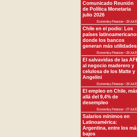
Comunicado Reunión
de Política Monetaria
julio 2026
Economía y Finanzas
~
28-Jul-2
Chile en el podio: Los
países latinoamericano
donde los bancos
generan más utilidades
Economía y Finanzas
~
28-Jul-2
El salvavidas de las AF
al negocio maderero y
celulosa de los Matte y
Angelini
Economía y Finanzas
~
28-Jul-2
El empleo en Chile, má
allá del 9,4% de
desempleo
Economía y Finanzas
~
27-Jul-2
Salarios mínimos en
Latinoamérica:
Argentina, entre los má
bajos