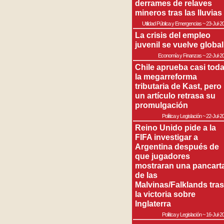
derrames de relaves
mineros tras las lluvias
Utilidad Pública y Emergencias
~
23-Jul-2
La crisis del empleo
juvenil se vuelve global
Economía y Finanzas
~
22-Jul-2
Chile aprueba casi tod
la megarreforma
tributaria de Kast, pero
un artículo retrasa su
promulgación
Política y Legislación
~
22-Jul-2
Reino Unido pide a la
FIFA investigar a
Argentina después de
que jugadores
mostraran una pancart
de las
Malvinas/Falklands tras
la victoria sobre
Inglaterra
Política y Legislación
~
16-Jul-2