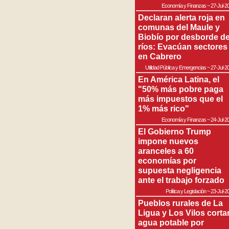
Economía y Finanzas
~
27-Jul-2
Declaran alerta roja en
comunas del Maule y
Biobío por desborde d
ríos: Evacúan sectores
en Cabrero
Utilidad Pública y Emergencias
~
27-Jul-2
En América Latina, el
"50% más pobre paga
más impuestos que el
1% más rico"
Economía y Finanzas
~
24-Jul-2
El Gobierno Trump
impone nuevos
aranceles a 60
economías por
supuesta negligencia
ante el trabajo forzado
Política y Legislación
~
23-Jul-2
Pueblos rurales de La
Ligua y Los Vilos corta
agua potable por