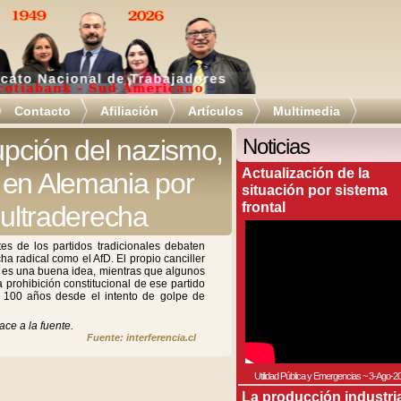
Contacto
Afiliación
Artículos
Multimedia
upción del nazismo,
Noticias
Actualización de la
 en Alemania por
situación por sistema
frontal
 ultraderecha
tes de los partidos tradicionales debaten
cha radical como el AfD. El propio canciller
 es una buena idea, mientras que algunos
 prohibición constitucional de ese partido
n 100 años desde el intento de golpe de
ace a la fuente.
Fuente: interferencia.cl
Utilidad Pública y Emergencias
~
3-Ago-2
La producción industri