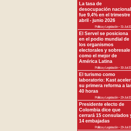
La tasa de
desocupación nacional
fue 9,4% en el trimestre
abril - junio 2026
Política y Legislación
~
31-Jul-2
El Servel se posiciona
en el podio mundial de
los organismos
electorales y sobresale
como el mejor de
América Latina
Política y Legislación
~
30-Jul-2
El turismo como
laboratorio: Kast acele
su primera reforma a la
40 horas
Política y Legislación
~
29-Jul-2
Presidente electo de
Colombia dice que
cerrará 15 consulados 
14 embajadas
Política y Legislación
~
29-Jul-2