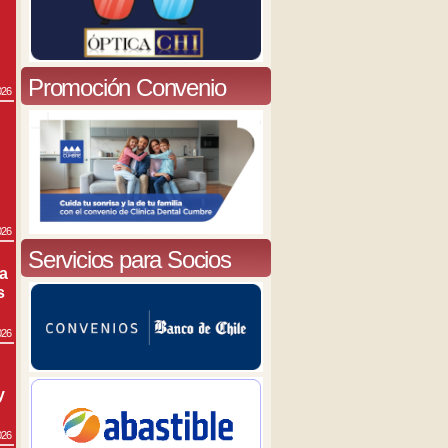
Promoción Convenio
026
026
Servicios para Socios
ra
s
026
y
026