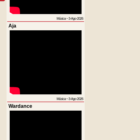
Música
~
3-Ago-2026
Aja
Música
~
3-Ago-2026
Wardance