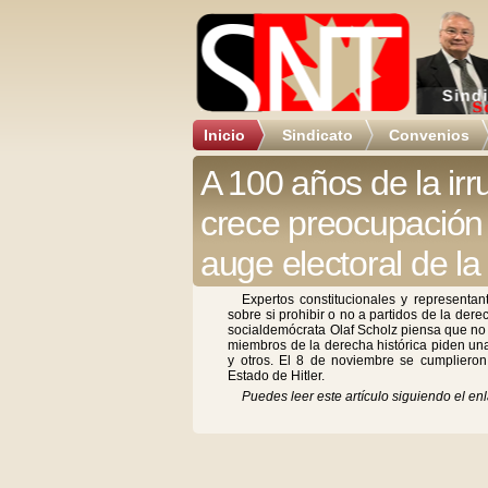
Inicio
Sindicato
Convenios
A 100 años de la irr
crece preocupación
auge electoral de la
Expertos constitucionales y representan
sobre si prohibir o no a partidos de la dere
socialdemócrata Olaf Scholz piensa que no
miembros de la derecha histórica piden una
y otros. El 8 de noviembre se cumpliero
Estado de Hitler.
Puedes leer este artículo siguiendo el enl