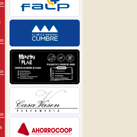
026
e
026
026
026
n