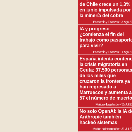
de Chile crece un 1,3%
en junio impulsada por
la minería del cobre
Economía y Finanzas
~
3-Ago-2
IA y progreso:
¿comienza el fin del
trabajo como pasaport
para vivir?
Economía y Finanzas
~
1-Ago-2
España intenta contene
la crisis migratoria en
Ceuta: 37.500 persona
de los miles que
cruzaron la frontera ya
han regresado a
Marruecos y aumenta a
57 el número de muert
Política y Legislación
~
31-Jul-2
No solo OpenAI: la IA d
Anthropic también
hackeó sistemas
Medios de Información
~
31-Jul-2