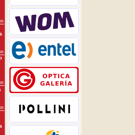
026
s
026
P
026
s
026
s