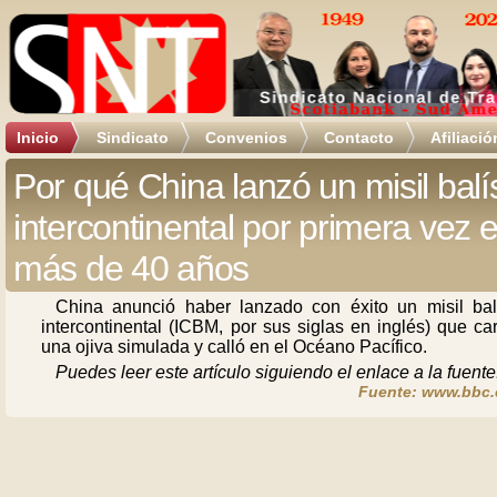
Inicio
Sindicato
Convenios
Contacto
Afiliació
Por qué China lanzó un misil balí
intercontinental por primera vez 
más de 40 años
China anunció haber lanzado con éxito un misil balí
intercontinental (ICBM, por sus siglas en inglés) que c
una ojiva simulada y calló en el Océano Pacífico.
Puedes leer este artículo siguiendo el enlace a la fuente
Fuente: www.bbc