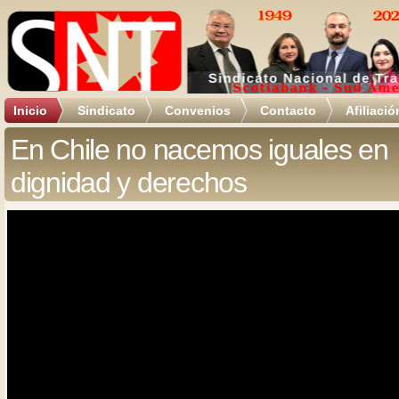
Inicio
Sindicato
Convenios
Contacto
Afiliació
En Chile no nacemos iguales en
dignidad y derechos