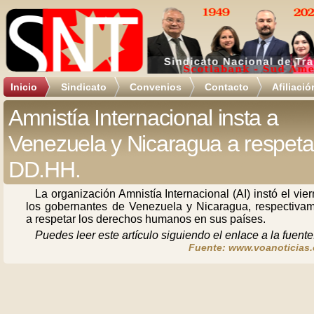
Inicio
Sindicato
Convenios
Contacto
Afiliació
Amnistía Internacional insta a
Venezuela y Nicaragua a respetar
DD.HH.
La organización Amnistía Internacional (AI) instó el vie
los gobernantes de Venezuela y Nicaragua, respectivam
a respetar los derechos humanos en sus países.
Puedes leer este artículo siguiendo el enlace a la fuente
Fuente: www.voanoticias