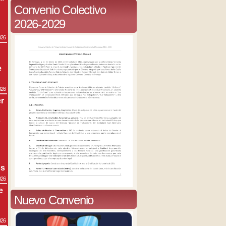
Convenio Colectivo
2026-2029
026
e
026
r
s
os
026
e
Nuevo Convenio
026