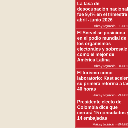
La tasa de
desocupación nacional
fue 9,4% en el trimestre
abril - junio 2026
Política y Legislación
~
31-Jul-2
El Servel se posiciona
en el podio mundial de
los organismos
electorales y sobresale
como el mejor de
América Latina
Política y Legislación
~
30-Jul-2
El turismo como
laboratorio: Kast acele
su primera reforma a la
40 horas
Política y Legislación
~
29-Jul-2
Presidente electo de
Colombia dice que
cerrará 15 consulados 
14 embajadas
Política y Legislación
~
29-Jul-2