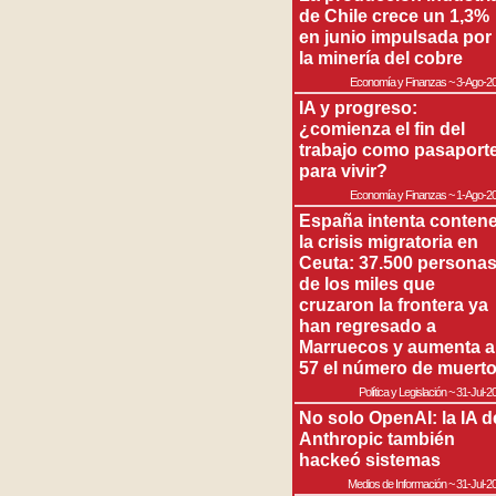
de Chile crece un 1,3%
en junio impulsada por
la minería del cobre
Economía y Finanzas
~
3-Ago-2
IA y progreso:
¿comienza el fin del
trabajo como pasaport
para vivir?
Economía y Finanzas
~
1-Ago-2
España intenta contene
la crisis migratoria en
Ceuta: 37.500 persona
de los miles que
cruzaron la frontera ya
han regresado a
Marruecos y aumenta a
57 el número de muert
Política y Legislación
~
31-Jul-2
No solo OpenAI: la IA d
Anthropic también
hackeó sistemas
Medios de Información
~
31-Jul-2