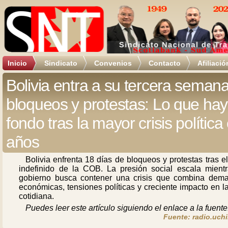
Inicio
Sindicato
Convenios
Contacto
Afiliació
Bolivia entra a su tercera seman
bloqueos y protestas: Lo que hay
fondo tras la mayor crisis política
años
Bolivia enfrenta 18 días de bloqueos y protestas tras e
indefinido de la COB. La presión social escala mientr
gobierno busca contener una crisis que combina dem
económicas, tensiones políticas y creciente impacto en l
cotidiana.
Puedes leer este artículo siguiendo el enlace a la fuente
Fuente: radio.uchi