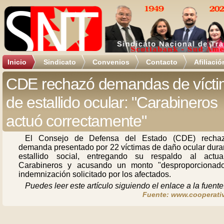
Inicio
Sindicato
Convenios
Contacto
Afiliació
CDE rechazó demandas de víct
de estallido ocular: "Carabineros
actuó correctamente"
El Consejo de Defensa del Estado (CDE) recha
demanda presentado por 22 víctimas de daño ocular duran
estallido social, entregando su respaldo al actu
Carabineros y acusando un monto "desproporcionad
indemnización solicitado por los afectados.
Puedes leer este artículo siguiendo el enlace a la fuente
Fuente: www.cooperativ