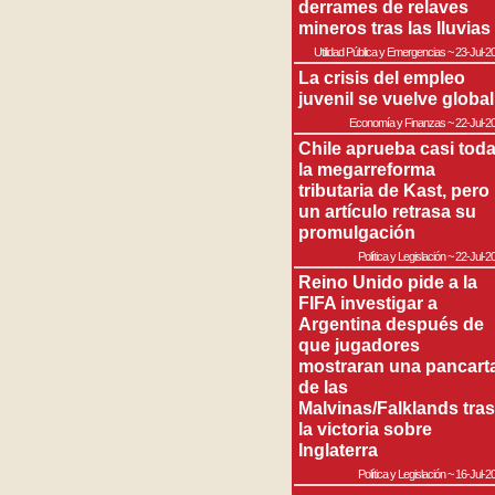
derrames de relaves
mineros tras las lluvias
Utilidad Pública y Emergencias
~
23-Jul-2
La crisis del empleo
juvenil se vuelve global
Economía y Finanzas
~
22-Jul-2
Chile aprueba casi tod
la megarreforma
tributaria de Kast, pero
un artículo retrasa su
promulgación
Política y Legislación
~
22-Jul-2
Reino Unido pide a la
FIFA investigar a
Argentina después de
que jugadores
mostraran una pancart
de las
Malvinas/Falklands tras
la victoria sobre
Inglaterra
Política y Legislación
~
16-Jul-2