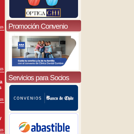
Promoción Convenio
026
026
Servicios para Socios
ra
s
026
y
026