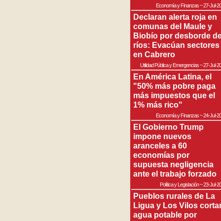
Economía y Finanzas
~
27-Jul-2
Declaran alerta roja en
comunas del Maule y
Biobío por desborde d
ríos: Evacúan sectores
en Cabrero
Utilidad Pública y Emergencias
~
27-Jul-2
En América Latina, el
"50% más pobre paga
más impuestos que el
1% más rico"
Economía y Finanzas
~
24-Jul-2
El Gobierno Trump
impone nuevos
aranceles a 60
economías por
supuesta negligencia
ante el trabajo forzado
Política y Legislación
~
23-Jul-2
Pueblos rurales de La
Ligua y Los Vilos corta
agua potable por