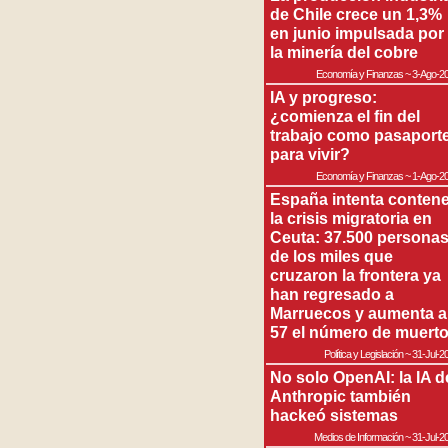
de Chile crece un 1,3%
en junio impulsada por
la minería del cobre
Economía y Finanzas
~
3-Ago-2
IA y progreso:
¿comienza el fin del
trabajo como pasaport
para vivir?
Economía y Finanzas
~
1-Ago-2
España intenta contene
la crisis migratoria en
Ceuta: 37.500 persona
de los miles que
cruzaron la frontera ya
han regresado a
Marruecos y aumenta a
57 el número de muert
Política y Legislación
~
31-Jul-2
No solo OpenAI: la IA d
Anthropic también
hackeó sistemas
Medios de Información
~
31-Jul-2