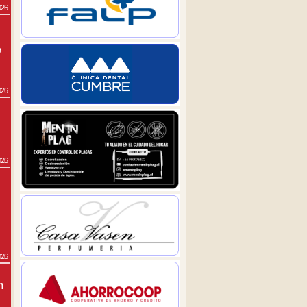
026
e
026
026
026
n