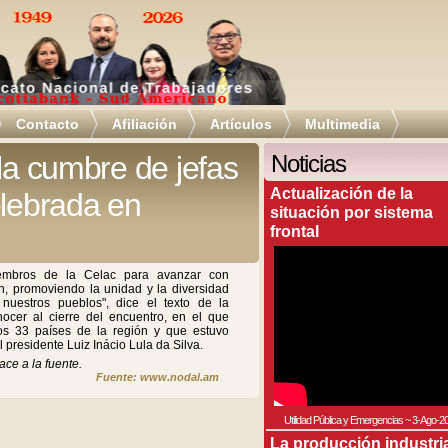
Contacto
Afiliación
Artículos
Multimedia
la cumbre de jefas
Noticias
Actualización de la
elebrada en
situación por sistema
frontal
embros de la Celac para avanzar con
n, promoviendo la unidad y la diversidad
e nuestros pueblos", dice el texto de la
ocer al cierre del encuentro, en el que
los 33 países de la región y que estuvo
l presidente Luiz Inácio Lula da Silva.
ace a la fuente.
Fuente: www.nodal.am
Utilidad Pública y Emergencias
~
3-Ago-2
La producción industri