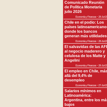
Comunicado Reunión
de Política Monetaria
julio 2026
Economía y Finanzas
~
28-Jul-2
Chile en el podio: Los
países latinoamericano
donde los bancos
generan más utilidades
Economía y Finanzas
~
28-Jul-2
El salvavidas de las AF
al negocio maderero y
celulosa de los Matte y
Angelini
Economía y Finanzas
~
28-Jul-2
El empleo en Chile, má
allá del 9,4% de
desempleo
Economía y Finanzas
~
27-Jul-2
Salarios mínimos en
Latinoamérica:
Argentina, entre los má
bajos