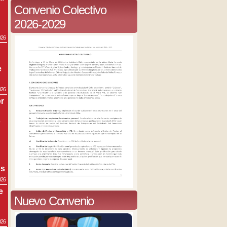
Convenio Colectivo
2026-2029
026
e
026
r
s
os
026
e
Nuevo Convenio
026