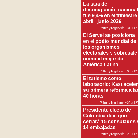
La tasa de
desocupación nacional
fue 9,4% en el trimestre
abril - junio 2026
Política y Legislación
~
31-Jul-2
El Servel se posiciona
en el podio mundial de
los organismos
electorales y sobresale
como el mejor de
América Latina
Política y Legislación
~
30-Jul-2
El turismo como
laboratorio: Kast acele
su primera reforma a la
40 horas
Política y Legislación
~
29-Jul-2
Presidente electo de
Colombia dice que
cerrará 15 consulados 
14 embajadas
Política y Legislación
~
29-Jul-2