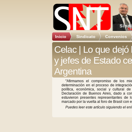
Inicio
Sindicato
Convenios
Celac | Lo que dejó 
y jefes de Estado c
Argentina
"Afirmamos el compromiso de los mi
determinación en el proceso de integració
política, económica, social y cultural d
Declaración de Buenos Aires, dado a con
estuvieron presentes representantes de 
marcado por la vuelta al foro de Brasil con e
Puedes leer este artículo siguiendo el enl