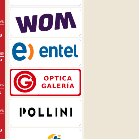
026
s
026
P
026
s
026
s