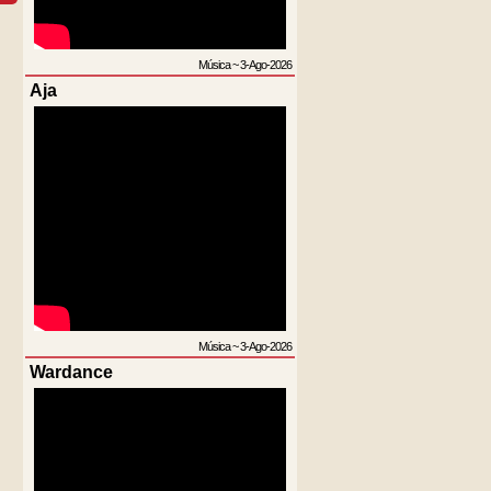
Música
~
3-Ago-2026
Aja
Música
~
3-Ago-2026
Wardance