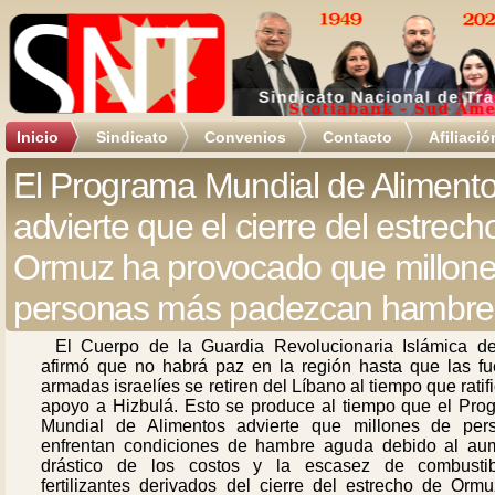
Inicio
Sindicato
Convenios
Contacto
Afiliació
El Programa Mundial de Aliment
advierte que el cierre del estrech
Ormuz ha provocado que millone
personas más padezcan hambre
El Cuerpo de la Guardia Revolucionaria Islámica de
afirmó que no habrá paz en la región hasta que las fu
armadas israelíes se retiren del Líbano al tiempo que ratif
apoyo a Hizbulá. Esto se produce al tiempo que el Pro
Mundial de Alimentos advierte que millones de per
enfrentan condiciones de hambre aguda debido al au
drástico de los costos y la escasez de combusti
fertilizantes derivados del cierre del estrecho de Ormu