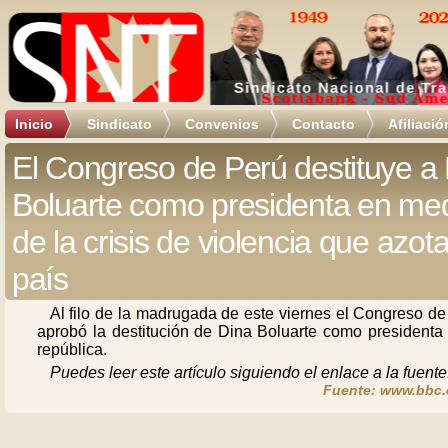
Inicio
Sindicato
Convenios
Contacto
Afiliació
El Congreso de Perú destituye a
Boluarte como presidenta en me
de la crisis de violencia que azota
país
Al filo de la madrugada de este viernes el Congreso d
aprobó la destitución de Dina Boluarte como presidenta 
república.
Puedes leer este artículo siguiendo el enlace a la fuente
Fuente: www.bbc