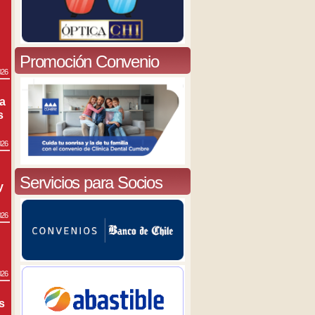
Promoción Convenio
026
ra
s
026
Servicios para Socios
y
026
026
s