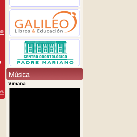
a
026
a
Música
Vimana
026