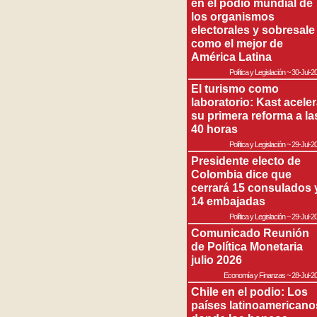
en el podio mundial de
los organismos
electorales y sobresale
como el mejor de
América Latina
Política y Legislación
~
30-Jul-2
El turismo como
laboratorio: Kast acele
su primera reforma a la
40 horas
Política y Legislación
~
29-Jul-2
Presidente electo de
Colombia dice que
cerrará 15 consulados 
14 embajadas
Política y Legislación
~
29-Jul-2
Comunicado Reunión
de Política Monetaria
julio 2026
Economía y Finanzas
~
28-Jul-2
Chile en el podio: Los
países latinoamericano