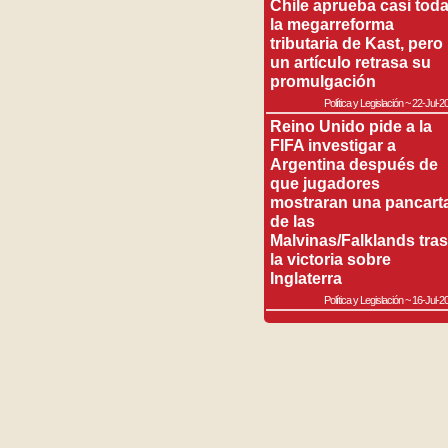
Chile aprueba casi tod
la megarreforma
tributaria de Kast, pero
un artículo retrasa su
promulgación
Política y Legislación
~
22-Jul-2
Reino Unido pide a la
FIFA investigar a
Argentina después de
que jugadores
mostraran una pancart
de las
Malvinas/Falklands tras
la victoria sobre
Inglaterra
Política y Legislación
~
16-Jul-2