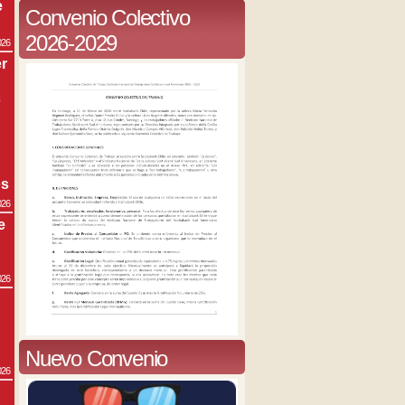
e
Convenio Colectivo
2026-2029
026
r
s
os
026
e
026
Nuevo Convenio
026