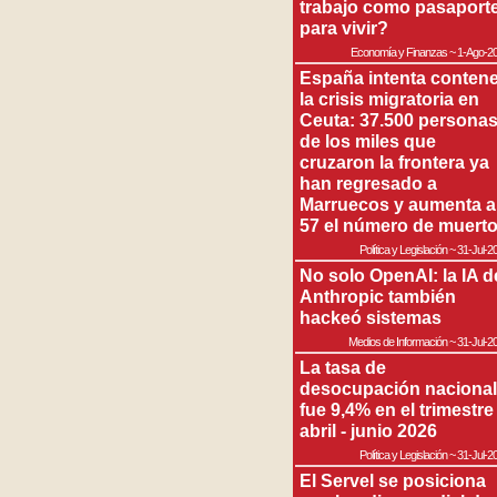
trabajo como pasaport
para vivir?
Economía y Finanzas
~
1-Ago-2
España intenta contene
la crisis migratoria en
Ceuta: 37.500 persona
de los miles que
cruzaron la frontera ya
han regresado a
Marruecos y aumenta a
57 el número de muert
Política y Legislación
~
31-Jul-2
No solo OpenAI: la IA d
Anthropic también
hackeó sistemas
Medios de Información
~
31-Jul-2
La tasa de
desocupación nacional
fue 9,4% en el trimestre
abril - junio 2026
Política y Legislación
~
31-Jul-2
El Servel se posiciona