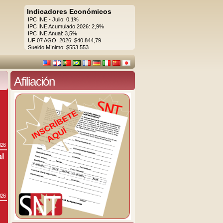
Indicadores Económicos
IPC INE - Julio: 0,1%
IPC INE Acumulado 2026: 2,9%
IPC INE Anual: 3,5%
UF 07 AGO. 2026: $40.844,79
Sueldo Mínimo: $553.553
Afiliación
026
al
026