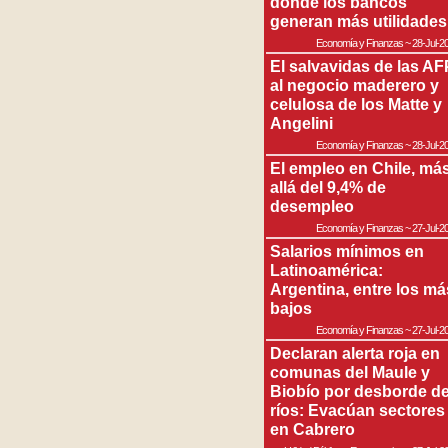
donde los bancos
generan más utilidades
Economía y Finanzas
~
28-Jul-2
El salvavidas de las AF
al negocio maderero y
celulosa de los Matte y
Angelini
Economía y Finanzas
~
28-Jul-2
El empleo en Chile, má
allá del 9,4% de
desempleo
Economía y Finanzas
~
27-Jul-2
Salarios mínimos en
Latinoamérica:
Argentina, entre los má
bajos
Economía y Finanzas
~
27-Jul-2
Declaran alerta roja en
comunas del Maule y
Biobío por desborde d
ríos: Evacúan sectores
en Cabrero