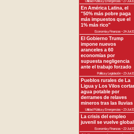
Utilidad Pública y Emergencias
~
27-Jul-2
En América Latina, el
"50% más pobre paga
más impuestos que el
1% más rico"
Economía y Finanzas
~
24-Jul-2
El Gobierno Trump
impone nuevos
aranceles a 60
economías por
supuesta negligencia
ante el trabajo forzado
Política y Legislación
~
23-Jul-2
Pueblos rurales de La
Ligua y Los Vilos corta
agua potable por
derrames de relaves
mineros tras las lluvias
Utilidad Pública y Emergencias
~
23-Jul-2
La crisis del empleo
juvenil se vuelve global
Economía y Finanzas
~
22-Jul-2