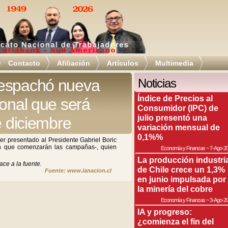
Contacto
Afiliación
Artículos
Multimedia
despachó nueva
Noticias
Índice de Precios al
ional que será
Consumidor (IPC) de
julio presentó una
e diciembre
variación mensual de
0,1%%
ser presentado al Presidente Gabriel Boric
n que comenzarán las campañas-, quien
Economía y Finanzas
~
7-Ago-2
La producción industri
ace a la fuente.
de Chile crece un 1,3%
Fuente: www.lanacion.cl
en junio impulsada por
la minería del cobre
Economía y Finanzas
~
3-Ago-2
IA y progreso:
¿comienza el fin del