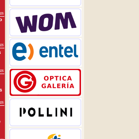
026
P
026
s
026
s
026
e