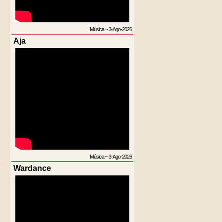
Música
~
3-Ago-2026
Aja
Música
~
3-Ago-2026
Wardance