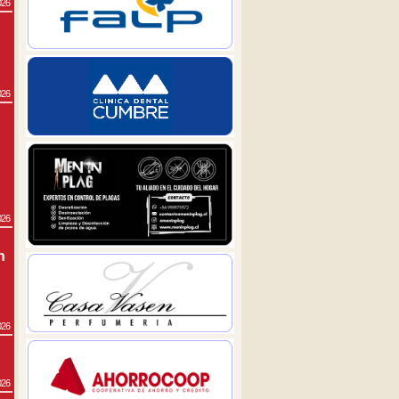
026
026
026
n
026
026