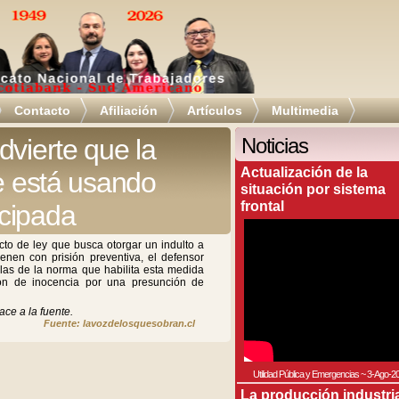
Contacto
Afiliación
Artículos
Multimedia
dvierte que la
Noticias
Actualización de la
se está usando
situación por sistema
frontal
cipada
cto de ley que busca otorgar un indulto a
enen con prisión preventiva, el defensor
llas de la norma que habilita esta medida
ción de inocencia por una presunción de
ace a la fuente.
Fuente: lavozdelosquesobran.cl
Utilidad Pública y Emergencias
~
3-Ago-2
La producción industri