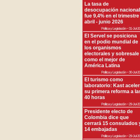
La tasa de
desocupación nacional
fue 9,4% en el trimestre
abril - junio 2026
Política y Legislación
~
31-Jul-2
El Servel se posiciona
en el podio mundial de
los organismos
electorales y sobresale
como el mejor de
América Latina
Política y Legislación
~
30-Jul-2
El turismo como
laboratorio: Kast acele
su primera reforma a la
40 horas
Política y Legislación
~
29-Jul-2
Presidente electo de
Colombia dice que
cerrará 15 consulados 
14 embajadas
Política y Legislación
~
29-Jul-2