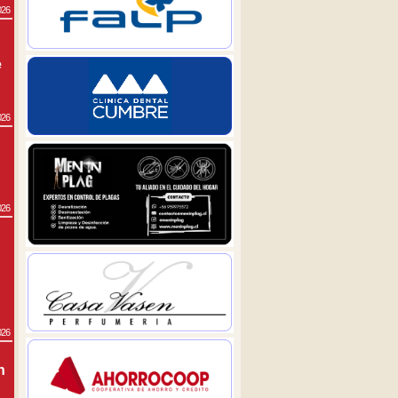
026
e
026
026
026
n