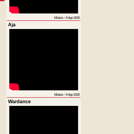
Música
~
3-Ago-2026
Aja
Música
~
3-Ago-2026
Wardance