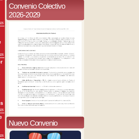
Convenio Colectivo
2026-2029
026
e
026
r
s
os
026
e
Nuevo Convenio
026