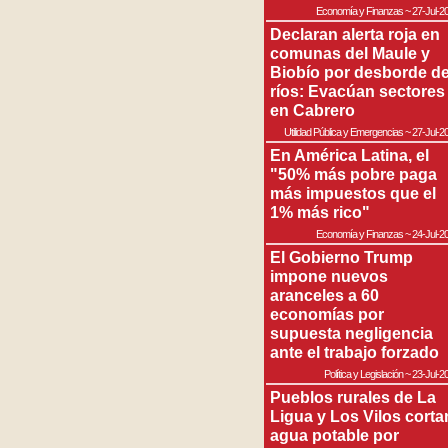
Economía y Finanzas
~
27-Jul-2
Declaran alerta roja en
comunas del Maule y
Biobío por desborde d
ríos: Evacúan sectores
en Cabrero
Utilidad Pública y Emergencias
~
27-Jul-2
En América Latina, el
"50% más pobre paga
más impuestos que el
1% más rico"
Economía y Finanzas
~
24-Jul-2
El Gobierno Trump
impone nuevos
aranceles a 60
economías por
supuesta negligencia
ante el trabajo forzado
Política y Legislación
~
23-Jul-2
Pueblos rurales de La
Ligua y Los Vilos corta
agua potable por