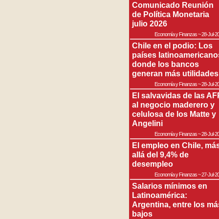
Comunicado Reunión
de Política Monetaria
julio 2026
Economía y Finanzas
~
28-Jul-2
Chile en el podio: Los
países latinoamericano
donde los bancos
generan más utilidades
Economía y Finanzas
~
28-Jul-2
El salvavidas de las AF
al negocio maderero y
celulosa de los Matte y
Angelini
Economía y Finanzas
~
28-Jul-2
El empleo en Chile, má
allá del 9,4% de
desempleo
Economía y Finanzas
~
27-Jul-2
Salarios mínimos en
Latinoamérica:
Argentina, entre los má
bajos