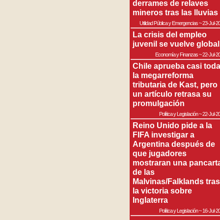
derrames de relaves
mineros tras las lluvias
Utilidad Pública y Emergencias
~
23-Jul-2
La crisis del empleo
juvenil se vuelve global
Economía y Finanzas
~
22-Jul-2
Chile aprueba casi tod
la megarreforma
tributaria de Kast, pero
un artículo retrasa su
promulgación
Política y Legislación
~
22-Jul-2
Reino Unido pide a la
FIFA investigar a
Argentina después de
que jugadores
mostraran una pancart
de las
Malvinas/Falklands tras
la victoria sobre
Inglaterra
Política y Legislación
~
16-Jul-2