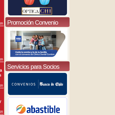
Promoción Convenio
026
026
Servicios para Socios
ra
s
026
y
026