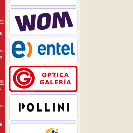
026
s
026
P
026
s
026
s