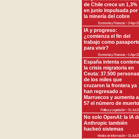
de Chile crece un 1,3%
en junio impulsada por
la minería del cobre
Economía y Finanzas
~
3-Ago-2
IA y progreso:
¿comienza el fin del
trabajo como pasaport
para vivir?
Economía y Finanzas
~
1-Ago-2
España intenta contene
la crisis migratoria en
Ceuta: 37.500 persona
de los miles que
cruzaron la frontera ya
han regresado a
Marruecos y aumenta a
57 el número de muert
Política y Legislación
~
31-Jul-2
No solo OpenAI: la IA d
Anthropic también
hackeó sistemas
Medios de Información
~
31-Jul-2