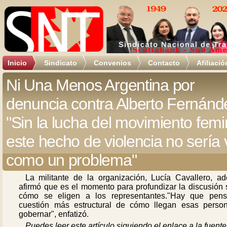
Inicio
Sindicato
Convenios
Contacto
Afiliació
Ni Una Menos Argentina por
denuncia contra Alberto Fernánd
"Sin la lucha del movimiento femi
este hecho de violencia no sería 
como un problema"
La militante de la organización, Lucía Cavallero, a
afirmó que es el momento para profundizar la discusión 
cómo se eligen a los representantes."Hay que pens
cuestión más estructural de cómo llegan esas perso
gobernar", enfatizó.
Puedes leer este artículo siguiendo el enlace a la fuente