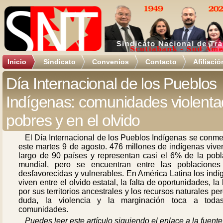
Inicio
Sindicato
Convenios
Contacto
Afiliació
Día Internacional de los Pueblos
Indígenas: comunidades violenta
pobres y en el olvido
El Día Internacional de los Pueblos Indígenas se conm
este martes 9 de agosto. 476 millones de indígenas vive
largo de 90 países y representan casi el 6% de la pobl
mundial, pero se encuentran entre las poblacione
desfavorecidas y vulnerables. En América Latina los ind
viven entre el olvido estatal, la falta de oportunidades, la
por sus territorios ancestrales y los recursos naturales per
duda, la violencia y la marginación toca a toda
comunidades.
Puedes leer este artículo siguiendo el enlace a la fuente