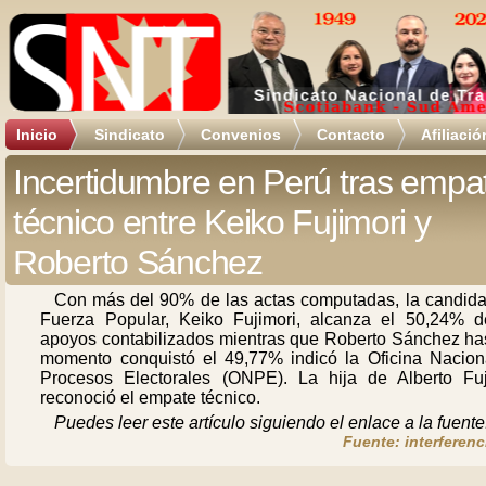
Inicio
Sindicato
Convenios
Contacto
Afiliació
Incertidumbre en Perú tras empa
técnico entre Keiko Fujimori y
Roberto Sánchez
Con más del 90% de las actas computadas, la candida
Fuerza Popular, Keiko Fujimori, alcanza el 50,24% d
apoyos contabilizados mientras que Roberto Sánchez has
momento conquistó el 49,77% indicó la Oficina Nacion
Procesos Electorales (ONPE). La hija de Alberto Fuj
reconoció el empate técnico.
Puedes leer este artículo siguiendo el enlace a la fuente
Fuente: interferenc