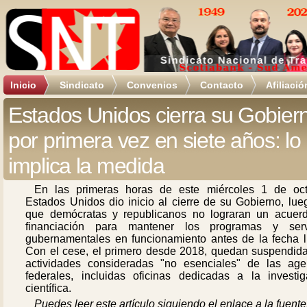
Inicio
Sindicato
Convenios
Contacto
Afiliació
Estados Unidos cierra su Gobier
por primera vez en siete años: lo
implica la medida
En las primeras horas de este miércoles 1 de oct
Estados Unidos dio inicio al cierre de su Gobierno, lue
que demócratas y republicanos no lograran un acuer
financiación para mantener los programas y serv
gubernamentales en funcionamiento antes de la fecha lí
Con el cese, el primero desde 2018, quedan suspendida
actividades consideradas "no esenciales" de las age
federales, incluidas oficinas dedicadas a la investig
científica.
Puedes leer este artículo siguiendo el enlace a la fuente