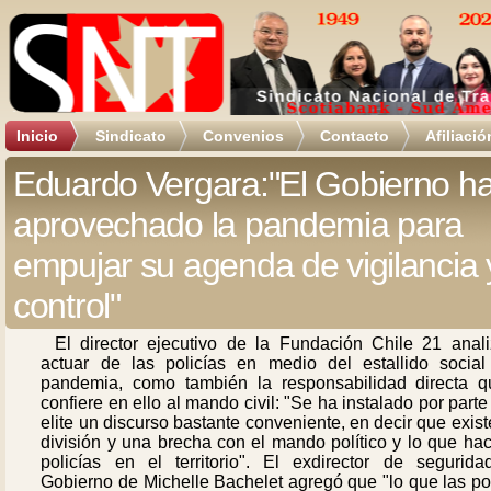
Inicio
Sindicato
Convenios
Contacto
Afiliació
Eduardo Vergara:"El Gobierno h
aprovechado la pandemia para
empujar su agenda de vigilancia 
control"
El director ejecutivo de la Fundación Chile 21 anali
actuar de las policías en medio del estallido social
pandemia, como también la responsabilidad directa q
confiere en ello al mando civil: "Se ha instalado por parte
elite un discurso bastante conveniente, en decir que exis
división y una brecha con el mando político y lo que ha
policías en el territorio". El exdirector de segurida
Gobierno de Michelle Bachelet agregó que "lo que las po