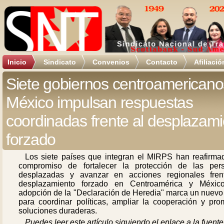
Inicio
Sindicato
Convenios
Contacto
Afiliació
Siete gobiernos centroamericano
México impulsan respuestas
coordinadas frente al desplazam
forzado
Los siete países que integran el MIRPS han reafirma
compromiso de fortalecer la protección de las per
desplazadas y avanzar en acciones regionales fren
desplazamiento forzado en Centroamérica y Méxic
adopción de la "Declaración de Heredia" marca un nuevo
para coordinar políticas, ampliar la cooperación y pro
soluciones duraderas.
Puedes leer este artículo siguiendo el enlace a la fuente