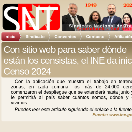
Inicio
Sindicato
Convenios
Contacto
Afiliació
Con sitio web para saber dónde
están los censistas, el INE da inic
Censo 2024
Con la aplicación que muestra el trabajo en terren
zonas, en cada comuna, los más de 24.000 cens
comenzaron el despliegue que se extenderá hasta junio 
le permitirá al país saber cuántos somos, dónde y
vivimos.
Puedes leer este artículo siguiendo el enlace a la fuente
Fuente: www.ine.go