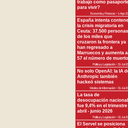
trabajo como pasaport
para vivir?
Economía y Finanzas
~
1-Ago-2
España intenta contene
la crisis migratoria en
Ceuta: 37.500 persona
de los miles que
cruzaron la frontera ya
han regresado a
Marruecos y aumenta a
57 el número de muert
Política y Legislación
~
31-Jul-2
No solo OpenAI: la IA d
Anthropic también
hackeó sistemas
Medios de Información
~
31-Jul-2
La tasa de
desocupación nacional
fue 9,4% en el trimestre
abril - junio 2026
Política y Legislación
~
31-Jul-2
El Servel se posiciona