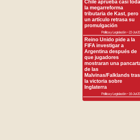
Chile aprueba casi tod
la megarreforma
tributaria de Kast, pero
un artículo retrasa su
promulgación
Política y Legislación
~
22-Jul-2
Reino Unido pide a la
FIFA investigar a
Argentina después de
que jugadores
mostraran una pancart
de las
Malvinas/Falklands tras
la victoria sobre
Inglaterra
Política y Legislación
~
16-Jul-2