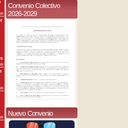
e
Convenio Colectivo
2026-2029
026
r
s
os
026
e
026
Nuevo Convenio
026