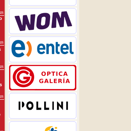
026
P
026
s
026
s
026
e