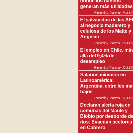
donde los bancos
generan más utilidades
Economía y Finanzas
~
28-Jul-2
El salvavidas de las AF
al negocio maderero y
celulosa de los Matte y
Angelini
Economía y Finanzas
~
28-Jul-2
El empleo en Chile, má
allá del 9,4% de
desempleo
Economía y Finanzas
~
27-Jul-2
Salarios mínimos en
Latinoamérica:
Argentina, entre los má
bajos
Economía y Finanzas
~
27-Jul-2
Declaran alerta roja en
comunas del Maule y
Biobío por desborde d
ríos: Evacúan sectores
en Cabrero