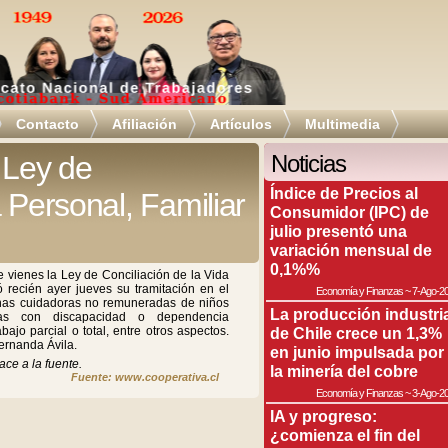
Contacto
Afiliación
Artículos
Multimedia
 Ley de
Noticias
Índice de Precios al
 Personal, Familiar
Consumidor (IPC) de
julio presentó una
variación mensual de
0,1%%
e vienes la Ley de Conciliación de la Vida
ó recién ayer jueves su tramitación en el
Economía y Finanzas
~
7-Ago-2
onas cuidadoras no remuneradas de niños
La producción industri
 con discapacidad o dependencia
ajo parcial o total, entre otros aspectos.
de Chile crece un 1,3%
Fernanda Ávila.
en junio impulsada por
ace a la fuente.
la minería del cobre
Fuente: www.cooperativa.cl
Economía y Finanzas
~
3-Ago-2
IA y progreso:
¿comienza el fin del