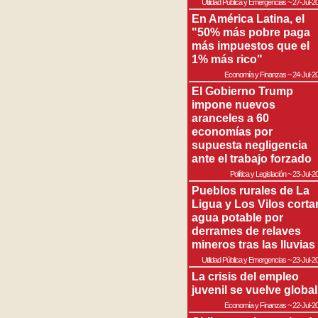
Utilidad Pública y Emergencias
~
27-Jul-2
En América Latina, el
"50% más pobre paga
más impuestos que el
1% más rico"
Economía y Finanzas
~
24-Jul-2
El Gobierno Trump
impone nuevos
aranceles a 60
economías por
supuesta negligencia
ante el trabajo forzado
Política y Legislación
~
23-Jul-2
Pueblos rurales de La
Ligua y Los Vilos corta
agua potable por
derrames de relaves
mineros tras las lluvias
Utilidad Pública y Emergencias
~
23-Jul-2
La crisis del empleo
juvenil se vuelve global
Economía y Finanzas
~
22-Jul-2