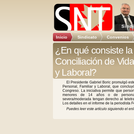
Inicio
Sindicato
Convenios
¿En qué consiste la
Conciliación de Vida
y Laboral?
El Presidente Gabriel Boric promulgó est
Personal, Familiar y Laboral, que concluy
Congreso. La iniciativa permite que pers
menores de 14 años o de personas
severa/moderada tengan derecho al teletrab
Los detalles en el informe de la periodista 
Puedes leer este artículo siguiendo el enl