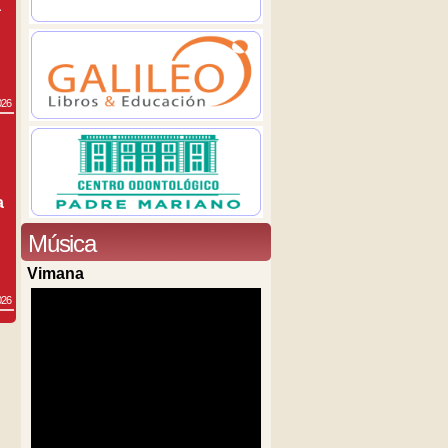
a
026
a
Música
Vimana
026