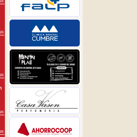
026
026
026
n
026
026