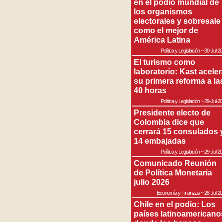
en el podio mundial de
los organismos
electorales y sobresale
como el mejor de
América Latina
Política y Legislación
~
30-Jul-2
El turismo como
laboratorio: Kast acele
su primera reforma a la
40 horas
Política y Legislación
~
29-Jul-2
Presidente electo de
Colombia dice que
cerrará 15 consulados 
14 embajadas
Política y Legislación
~
29-Jul-2
Comunicado Reunión
de Política Monetaria
julio 2026
Economía y Finanzas
~
28-Jul-2
Chile en el podio: Los
países latinoamericano