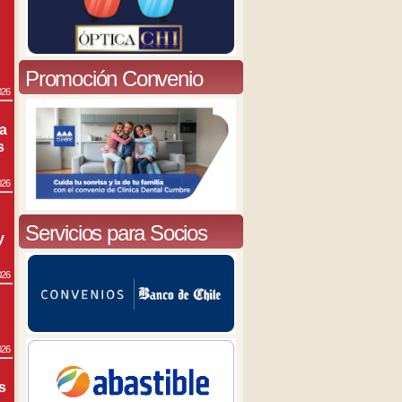
Promoción Convenio
026
ra
s
026
Servicios para Socios
y
026
026
s