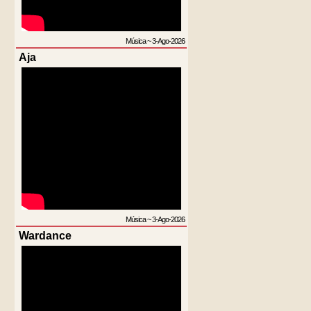
Música
~
3-Ago-2026
Aja
Música
~
3-Ago-2026
Wardance