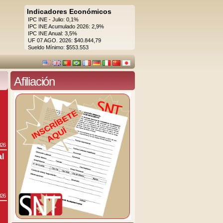
Indicadores Económicos
IPC INE - Julio: 0,1%
IPC INE Acumulado 2026: 2,9%
IPC INE Anual: 3,5%
UF 07 AGO. 2026: $40.844,79
Sueldo Mínimo: $553.553
Afiliación
026
al
026