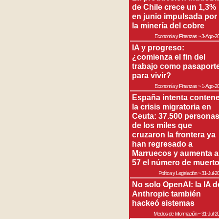
de Chile crece un 1,3%
en junio impulsada por
la minería del cobre
Economía y Finanzas
~
3-Ago-2
IA y progreso:
¿comienza el fin del
trabajo como pasaport
para vivir?
Economía y Finanzas
~
1-Ago-2
España intenta contene
la crisis migratoria en
Ceuta: 37.500 persona
de los miles que
cruzaron la frontera ya
han regresado a
Marruecos y aumenta a
57 el número de muert
Política y Legislación
~
31-Jul-2
No solo OpenAI: la IA d
Anthropic también
hackeó sistemas
Medios de Información
~
31-Jul-2