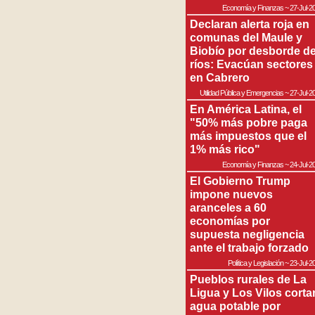
Economía y Finanzas
~
27-Jul-2
Declaran alerta roja en
comunas del Maule y
Biobío por desborde d
ríos: Evacúan sectores
en Cabrero
Utilidad Pública y Emergencias
~
27-Jul-2
En América Latina, el
"50% más pobre paga
más impuestos que el
1% más rico"
Economía y Finanzas
~
24-Jul-2
El Gobierno Trump
impone nuevos
aranceles a 60
economías por
supuesta negligencia
ante el trabajo forzado
Política y Legislación
~
23-Jul-2
Pueblos rurales de La
Ligua y Los Vilos corta
agua potable por