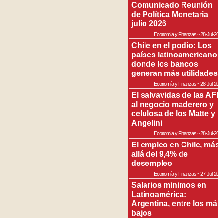
Comunicado Reunión
de Política Monetaria
julio 2026
Economía y Finanzas
~
28-Jul-2
Chile en el podio: Los
países latinoamericano
donde los bancos
generan más utilidades
Economía y Finanzas
~
28-Jul-2
El salvavidas de las AF
al negocio maderero y
celulosa de los Matte y
Angelini
Economía y Finanzas
~
28-Jul-2
El empleo en Chile, má
allá del 9,4% de
desempleo
Economía y Finanzas
~
27-Jul-2
Salarios mínimos en
Latinoamérica:
Argentina, entre los má
bajos