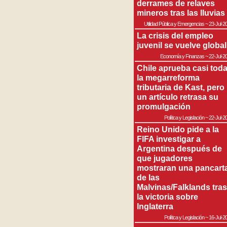
derrames de relaves
mineros tras las lluvias
Utilidad Pública y Emergencias
~
23-Jul-2
La crisis del empleo
juvenil se vuelve global
Economía y Finanzas
~
22-Jul-2
Chile aprueba casi tod
la megarreforma
tributaria de Kast, pero
un artículo retrasa su
promulgación
Política y Legislación
~
22-Jul-2
Reino Unido pide a la
FIFA investigar a
Argentina después de
que jugadores
mostraran una pancart
de las
Malvinas/Falklands tras
la victoria sobre
Inglaterra
Política y Legislación
~
16-Jul-2