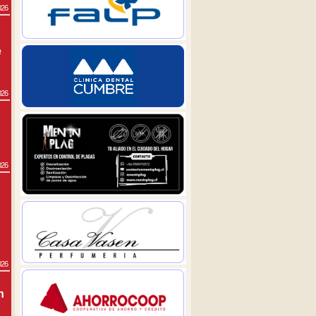
026
e
026
026
026
n