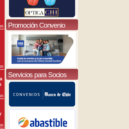
Promoción Convenio
026
026
Servicios para Socios
ra
s
026
y
026