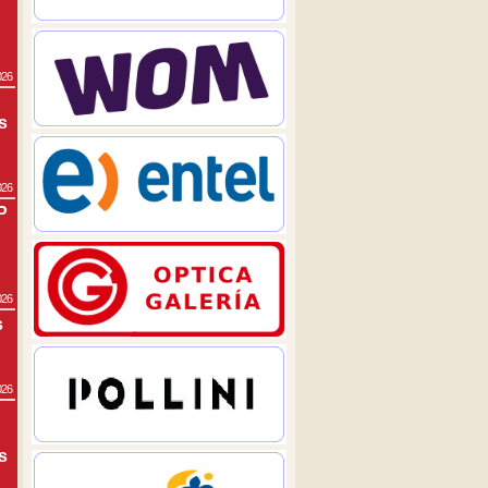
026
s
026
P
026
s
026
s