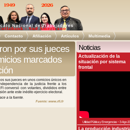
Contacto
Afiliación
Artículos
Multimedia
ron por sus jueces
Noticias
Actualización de la
omicios marcados
situación por sistema
frontal
ción
dos sus jueces en unos comicios únicos en
dependencia de la justicia frente a los
RFI conversó con votantes, divididos entre
ión ante este inédito ejercicio electoral.
ace a la fuente.
Fuente: www.rfi.fr
Utilidad Pública y Emergencias
~
3-Ago-2
La producción industri