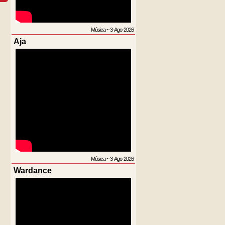
Música
~
3-Ago-2026
Aja
Música
~
3-Ago-2026
Wardance