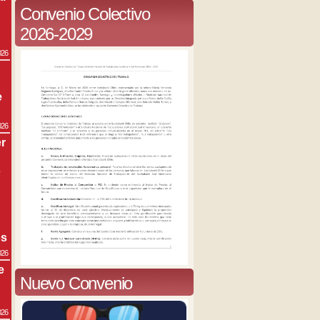
Convenio Colectivo
2026-2029
026
e
026
r
s
os
026
e
Nuevo Convenio
026