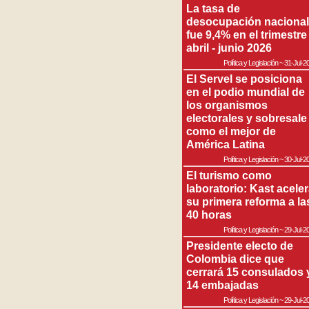
La tasa de
desocupación nacional
fue 9,4% en el trimestre
abril - junio 2026
Política y Legislación
~
31-Jul-2
El Servel se posiciona
en el podio mundial de
los organismos
electorales y sobresale
como el mejor de
América Latina
Política y Legislación
~
30-Jul-2
El turismo como
laboratorio: Kast acele
su primera reforma a la
40 horas
Política y Legislación
~
29-Jul-2
Presidente electo de
Colombia dice que
cerrará 15 consulados 
14 embajadas
Política y Legislación
~
29-Jul-2