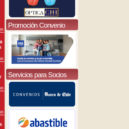
Promoción Convenio
026
ra
s
026
Servicios para Socios
y
026
026
s