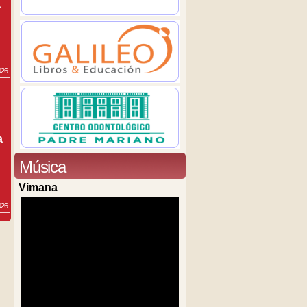
a
026
a
Música
Vimana
026