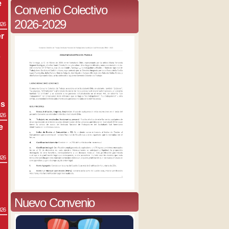
e
Convenio Colectivo
2026-2029
026
r
s
os
026
e
026
Nuevo Convenio
026