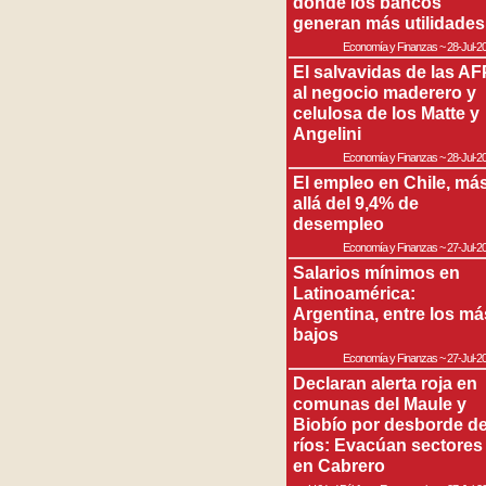
donde los bancos
generan más utilidades
Economía y Finanzas
~
28-Jul-2
El salvavidas de las AF
al negocio maderero y
celulosa de los Matte y
Angelini
Economía y Finanzas
~
28-Jul-2
El empleo en Chile, má
allá del 9,4% de
desempleo
Economía y Finanzas
~
27-Jul-2
Salarios mínimos en
Latinoamérica:
Argentina, entre los má
bajos
Economía y Finanzas
~
27-Jul-2
Declaran alerta roja en
comunas del Maule y
Biobío por desborde d
ríos: Evacúan sectores
en Cabrero