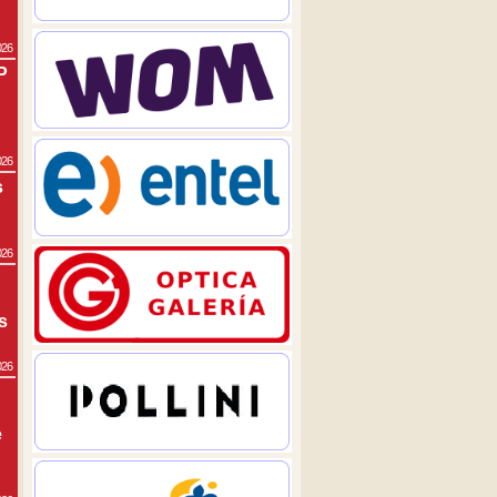
026
P
026
s
026
s
026
e