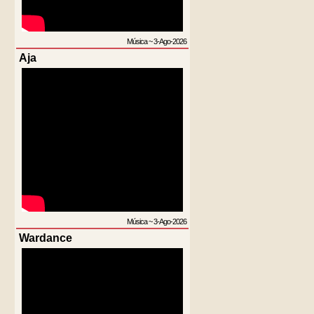
Música
~
3-Ago-2026
Aja
Música
~
3-Ago-2026
Wardance