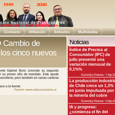
Contacto
Afiliación
Artículos
Multimedia
 Cambio de
Noticias
Índice de Precios al
 los cinco nuevos
Consumidor (IPC) de
julio presentó una
variación mensual de
0,1%%
ente Gabriel Boric concrete su segundo
r su primer año de mandato. Este ajuste
Economía y Finanzas
~
7-Ago-2
ancillería, pero también en varias carteras
La producción industri
de Chile crece un 1,3%
ace a la fuente.
Fuente: www.eldesconcierto.cl
en junio impulsada por
la minería del cobre
Economía y Finanzas
~
3-Ago-2
IA y progreso:
¿comienza el fin del