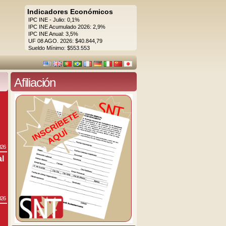
Indicadores Económicos
IPC INE - Julio: 0,1%
IPC INE Acumulado 2026: 2,9%
IPC INE Anual: 3,5%
UF 08 AGO. 2026: $40.844,79
Sueldo Mínimo: $553.553
Afiliación
026
al
026