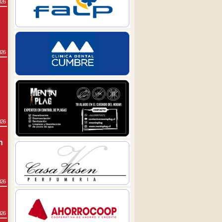
026
026
026
n
026
026