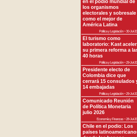
en el podio mundial de
los organismos
electorales y sobresale
como el mejor de
América Latina
Política y Legislación
~
30-Jul-2
El turismo como
laboratorio: Kast acele
su primera reforma a la
40 horas
Política y Legislación
~
29-Jul-2
Presidente electo de
Colombia dice que
cerrará 15 consulados 
14 embajadas
Política y Legislación
~
29-Jul-2
Comunicado Reunión
de Política Monetaria
julio 2026
Economía y Finanzas
~
28-Jul-2
Chile en el podio: Los
países latinoamericano