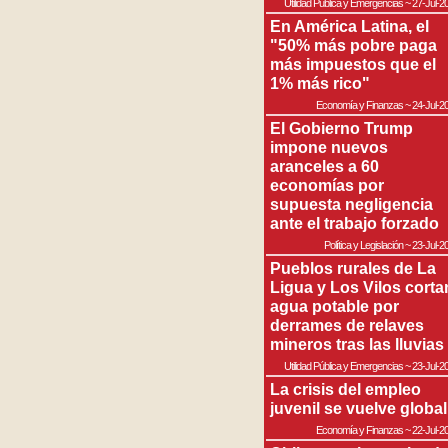
Utilidad Pública y Emergencias
~
27-Jul-2
En América Latina, el
"50% más pobre paga
más impuestos que el
1% más rico"
Economía y Finanzas
~
24-Jul-2
El Gobierno Trump
impone nuevos
aranceles a 60
economías por
supuesta negligencia
ante el trabajo forzado
Política y Legislación
~
23-Jul-2
Pueblos rurales de La
Ligua y Los Vilos corta
agua potable por
derrames de relaves
mineros tras las lluvias
Utilidad Pública y Emergencias
~
23-Jul-2
La crisis del empleo
juvenil se vuelve global
Economía y Finanzas
~
22-Jul-2