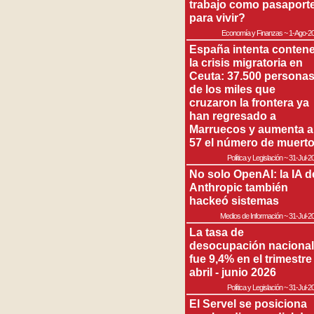
trabajo como pasaport
para vivir?
Economía y Finanzas
~
1-Ago-2
España intenta contene
la crisis migratoria en
Ceuta: 37.500 persona
de los miles que
cruzaron la frontera ya
han regresado a
Marruecos y aumenta a
57 el número de muert
Política y Legislación
~
31-Jul-2
No solo OpenAI: la IA d
Anthropic también
hackeó sistemas
Medios de Información
~
31-Jul-2
La tasa de
desocupación nacional
fue 9,4% en el trimestre
abril - junio 2026
Política y Legislación
~
31-Jul-2
El Servel se posiciona