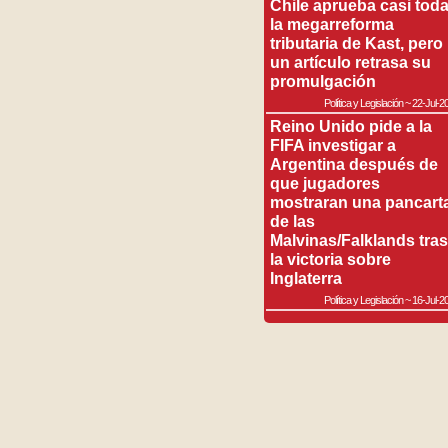
Chile aprueba casi tod
la megarreforma
tributaria de Kast, pero
un artículo retrasa su
promulgación
Política y Legislación
~
22-Jul-2
Reino Unido pide a la
FIFA investigar a
Argentina después de
que jugadores
mostraran una pancart
de las
Malvinas/Falklands tras
la victoria sobre
Inglaterra
Política y Legislación
~
16-Jul-2