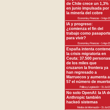
de Chile crece un 1,3%
en junio impulsada por
la minería del cobre
Economía y Finanzas
~
3-Ago-2
IA y progreso:
¿comienza el fin del
trabajo como pasaport
para vivir?
Economía y Finanzas
~
1-Ago-2
España intenta contene
la crisis migratoria en
Ceuta: 37.500 persona
de los miles que
cruzaron la frontera ya
han regresado a
Marruecos y aumenta a
57 el número de muert
Política y Legislación
~
31-Jul-2
No solo OpenAI: la IA d
Anthropic también
hackeó sistemas
Medios de Información
~
31-Jul-2