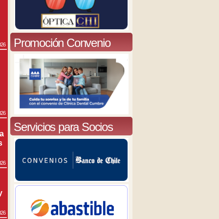
Promoción Convenio
026
026
Servicios para Socios
ra
s
026
y
026