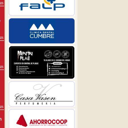
026
e
026
026
026
n