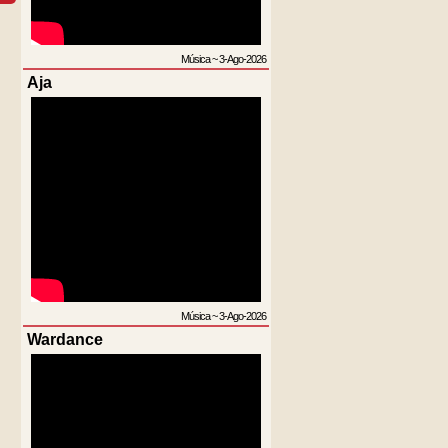
Música
~
3-Ago-2026
Aja
Música
~
3-Ago-2026
Wardance