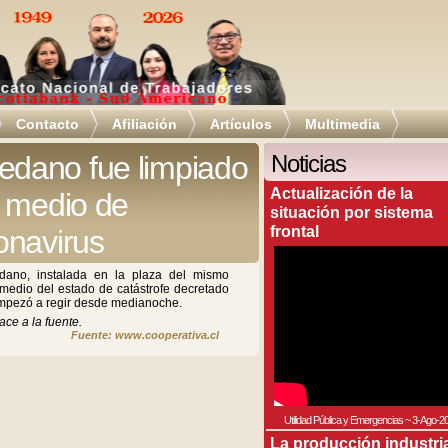
Contacto
Afiliación
Artículos
Multimedia
dano fue limpiado
Noticias
Actualización de la
n medio de
situación por sistema
frontal
onavirus
dano, instalada en la plaza del mismo
medio del estado de catástrofe decretado
 empezó a regir desde medianoche.
ace a la fuente.
Fuente: www.cooperativa.cl
Utilidad Pública y Emergencias
~
3-Ago-2
La producción industri