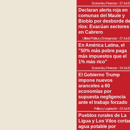
Economía y Finanzas
~
27-Jul-2
Declaran alerta roja en
comunas del Maule y
Biobío por desborde d
ríos: Evacúan sectores
en Cabrero
Utilidad Pública y Emergencias
~
27-Jul-2
En América Latina, el
"50% más pobre paga
más impuestos que el
1% más rico"
Economía y Finanzas
~
24-Jul-2
El Gobierno Trump
impone nuevos
aranceles a 60
economías por
supuesta negligencia
ante el trabajo forzado
Política y Legislación
~
23-Jul-2
Pueblos rurales de La
Ligua y Los Vilos corta
agua potable por