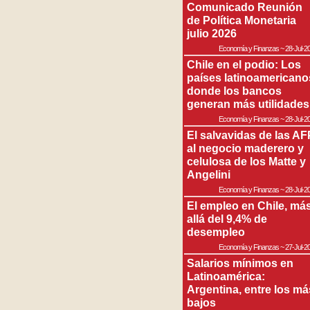
Comunicado Reunión
de Política Monetaria
julio 2026
Economía y Finanzas
~
28-Jul-2
Chile en el podio: Los
países latinoamericano
donde los bancos
generan más utilidades
Economía y Finanzas
~
28-Jul-2
El salvavidas de las AF
al negocio maderero y
celulosa de los Matte y
Angelini
Economía y Finanzas
~
28-Jul-2
El empleo en Chile, má
allá del 9,4% de
desempleo
Economía y Finanzas
~
27-Jul-2
Salarios mínimos en
Latinoamérica:
Argentina, entre los má
bajos