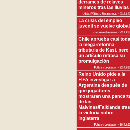
derrames de relaves
mineros tras las lluvias
Utilidad Pública y Emergencias
~
23-Jul-2
La crisis del empleo
juvenil se vuelve global
Economía y Finanzas
~
22-Jul-2
Chile aprueba casi tod
la megarreforma
tributaria de Kast, pero
un artículo retrasa su
promulgación
Política y Legislación
~
22-Jul-2
Reino Unido pide a la
FIFA investigar a
Argentina después de
que jugadores
mostraran una pancart
de las
Malvinas/Falklands tras
la victoria sobre
Inglaterra
Política y Legislación
~
16-Jul-2