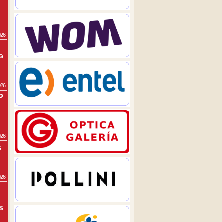
026
s
026
P
026
s
026
s