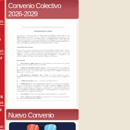
Convenio Colectivo
2026-2029
026
e
026
r
s
os
026
e
Nuevo Convenio
026