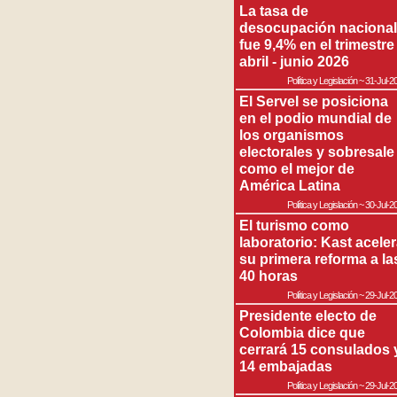
La tasa de
desocupación nacional
fue 9,4% en el trimestre
abril - junio 2026
Política y Legislación
~
31-Jul-2
El Servel se posiciona
en el podio mundial de
los organismos
electorales y sobresale
como el mejor de
América Latina
Política y Legislación
~
30-Jul-2
El turismo como
laboratorio: Kast acele
su primera reforma a la
40 horas
Política y Legislación
~
29-Jul-2
Presidente electo de
Colombia dice que
cerrará 15 consulados 
14 embajadas
Política y Legislación
~
29-Jul-2