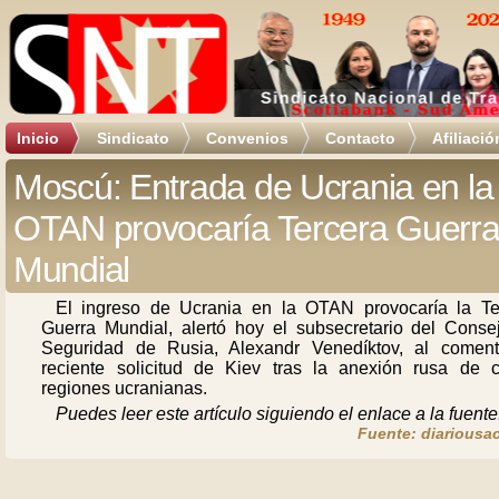
Inicio
Sindicato
Convenios
Contacto
Afiliació
Moscú: Entrada de Ucrania en la
OTAN provocaría Tercera Guerr
Mundial
El ingreso de Ucrania en la OTAN provocaría la Te
Guerra Mundial, alertó hoy el subsecretario del Conse
Seguridad de Rusia, Alexandr Venedíktov, al coment
reciente solicitud de Kiev tras la anexión rusa de c
regiones ucranianas.
Puedes leer este artículo siguiendo el enlace a la fuente
Fuente: diariousac