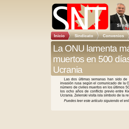
Inicio
Sindicato
Convenios
La ONU lamenta más
muertos en 500 día
Ucrania
Las dos últimas semanas han sido de l
invasión rusa según el comunicado de la 
número de civiles muertos en los últimos 50
los ocho años de conflicto previo entre Ki
Ucrania. Zelenski visita isla símbolo de la r
Puedes leer este artículo siguiendo el enl