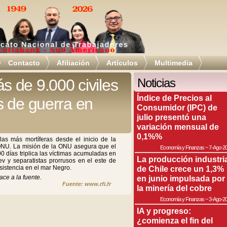
Contacto
Afiliación
Artículos
Multimedia
 de 9.000 civiles
Noticias
Índice de Precios al
s de guerra en
Consumidor (IPC) de
julio presentó una
variación mensual de
0,1%%
as más mortíferas desde el inicio de la
ONU. La misión de la ONU asegura que el
Economía y Finanzas
~
7-Ago-2
0 días triplica las víctimas acumuladas en
La producción industri
ev y separatistas prorrusos en el este de
esistencia en el mar Negro.
de Chile crece un 1,3%
ace a la fuente.
en junio impulsada por
Fuente: www.rfi.fr
la minería del cobre
Economía y Finanzas
~
3-Ago-2
IA y progreso:
¿comienza el fin del