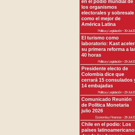
en el podio mundial de
los organismos
electorales y sobresale
como el mejor de
América Latina
Política y Legislación
~
30-Jul-2
El turismo como
laboratorio: Kast acele
su primera reforma a la
40 horas
Política y Legislación
~
29-Jul-2
Presidente electo de
Colombia dice que
cerrará 15 consulados 
14 embajadas
Política y Legislación
~
29-Jul-2
Comunicado Reunión
de Política Monetaria
julio 2026
Economía y Finanzas
~
28-Jul-2
Chile en el podio: Los
países latinoamericano