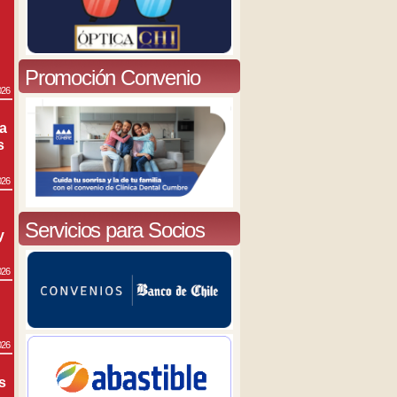
Promoción Convenio
026
ra
s
026
Servicios para Socios
y
026
026
s