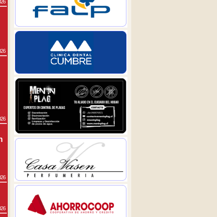
026
026
026
n
026
026