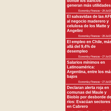
donde los bancos
generan más utilidades
Economía y Finanzas
~
28-Jul-2
El salvavidas de las AF
al negocio maderero y
celulosa de los Matte y
Angelini
Economía y Finanzas
~
28-Jul-2
El empleo en Chile, má
allá del 9,4% de
desempleo
Economía y Finanzas
~
27-Jul-2
Salarios mínimos en
Latinoamérica:
Argentina, entre los má
bajos
Economía y Finanzas
~
27-Jul-2
Declaran alerta roja en
comunas del Maule y
Biobío por desborde d
ríos: Evacúan sectores
en Cabrero