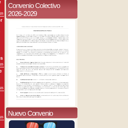
e
Convenio Colectivo
2026-2029
026
r
s
os
026
e
026
Nuevo Convenio
026