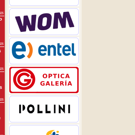
026
P
026
s
026
s
026
e