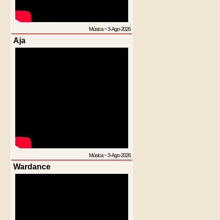
Música
~
3-Ago-2026
Aja
Música
~
3-Ago-2026
Wardance