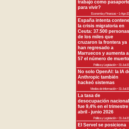
trabajo como pasaport
para vivir?
Economía y Finanzas
~
1-Ago-2
España intenta contene
la crisis migratoria en
Ceuta: 37.500 persona
de los miles que
cruzaron la frontera ya
han regresado a
Marruecos y aumenta a
57 el número de muert
Política y Legislación
~
31-Jul-2
No solo OpenAI: la IA d
Anthropic también
hackeó sistemas
Medios de Información
~
31-Jul-2
La tasa de
desocupación nacional
fue 9,4% en el trimestre
abril - junio 2026
Política y Legislación
~
31-Jul-2
El Servel se posiciona