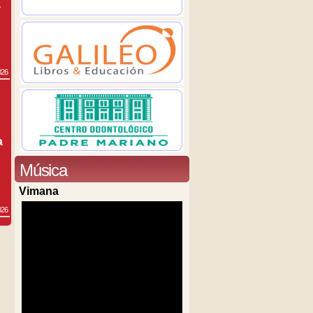
a
026
a
Música
Vimana
026