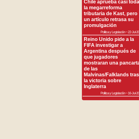
Chile aprueba casi tod
la megarreforma
tributaria de Kast, pero
un artículo retrasa su
promulgación
Política y Legislación
~
22-Jul-2
Reino Unido pide a la
FIFA investigar a
Argentina después de
que jugadores
mostraran una pancart
de las
Malvinas/Falklands tras
la victoria sobre
Inglaterra
Política y Legislación
~
16-Jul-2