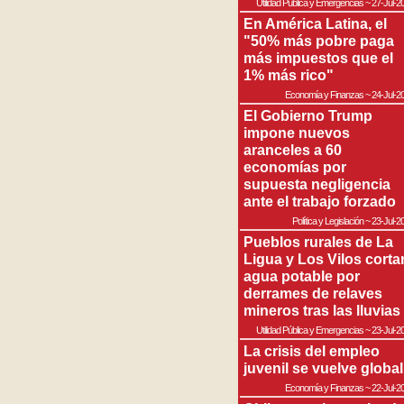
Utilidad Pública y Emergencias
~
27-Jul-2
En América Latina, el
"50% más pobre paga
más impuestos que el
1% más rico"
Economía y Finanzas
~
24-Jul-2
El Gobierno Trump
impone nuevos
aranceles a 60
economías por
supuesta negligencia
ante el trabajo forzado
Política y Legislación
~
23-Jul-2
Pueblos rurales de La
Ligua y Los Vilos corta
agua potable por
derrames de relaves
mineros tras las lluvias
Utilidad Pública y Emergencias
~
23-Jul-2
La crisis del empleo
juvenil se vuelve global
Economía y Finanzas
~
22-Jul-2