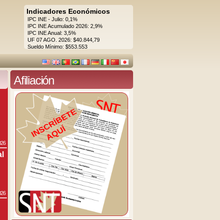
Indicadores Económicos
IPC INE - Julio: 0,1%
IPC INE Acumulado 2026: 2,9%
IPC INE Anual: 3,5%
UF 07 AGO. 2026: $40.844,79
Sueldo Mínimo: $553.553
Afiliación
026
al
026