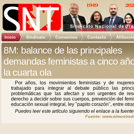
Inicio
Sindicato
Convenios
Contacto
Afiliació
8M: balance de las principales
demandas feministas a cinco añ
la cuarta ola
Por años, los movimientos feministas y de mujere
trabajado para integrar al debate público las princi
problemáticas que las afectan y son urgentes de reso
derecho a decidir sobre sus cuerpos, prevención del femi
educación sexual integral, ley "papito corazón", entre otra
Puedes leer este artículo siguiendo el enlace a la fuente
Fuente: www.elmostrado