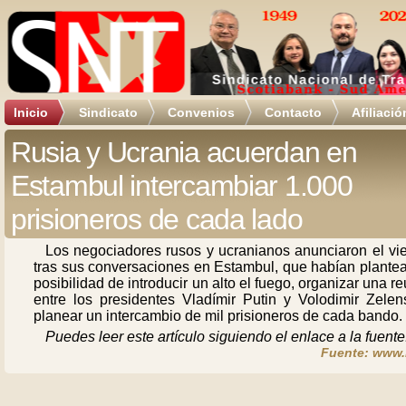
Inicio
Sindicato
Convenios
Contacto
Afiliació
Rusia y Ucrania acuerdan en
Estambul intercambiar 1.000
prisioneros de cada lado
Los negociadores rusos y ucranianos anunciaron el vie
tras sus conversaciones en Estambul, que habían plantea
posibilidad de introducir un alto el fuego, organizar una r
entre los presidentes Vladímir Putin y Volodimir Zelens
planear un intercambio de mil prisioneros de cada bando.
Puedes leer este artículo siguiendo el enlace a la fuente
Fuente: www.r