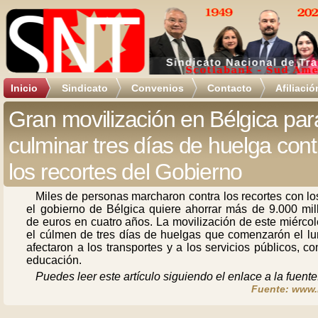
Inicio
Sindicato
Convenios
Contacto
Afiliació
Gran movilización en Bélgica par
culminar tres días de huelga cont
los recortes del Gobierno
Miles de personas marcharon contra los recortes con l
el gobierno de Bélgica quiere ahorrar más de 9.000 mil
de euros en cuatro años. La movilización de este miérco
el cúlmen de tres días de huelgas que comenzarón el lu
afectaron a los transportes y a los servicios públicos, c
educación.
Puedes leer este artículo siguiendo el enlace a la fuente
Fuente: www.r