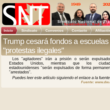
Inicio
Sindicato
Convenios
Contacto
Afiliació
Trump cesará fondos a escuelas
"protestas ilegales"
Los "agitadores" irán a prisión o serán expulsad
Estados Unidos, mientras que los ciudad
estadounidenses "serán expulsados de forma permanen
"arrestados".
Puedes leer este artículo siguiendo el enlace a la fuente
Fuente: www.dw