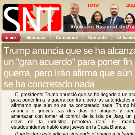
Inicio
Sindicato
Convenios
Contacto
Afiliació
Trump anuncia que se ha alcan
un "gran acuerdo" para poner fin 
guerra, pero Irán afirma que aún
se ha concretado nada
El presidente Trump anunció que se ha llegado a un ac
para poner fin a la guerra con Irán, pero las autoridades i
afirmaron que aún no se ha concretado nada. Trump hi
anuncio el jueves tras dos días de ataques y lue
amenazar con tomar el control de la isla de Jarg, un 
clave de la industria petrolera iraní. El manda
estadounidense habló este jueves en la Casa Blanca.
Puedes leer este artículo siguiendo el enlace a la fuente