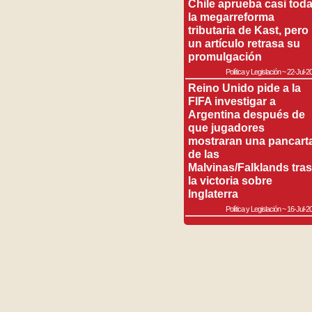
Chile aprueba casi tod
la megarreforma
tributaria de Kast, pero
un artículo retrasa su
promulgación
Política y Legislación
~
22-Jul-2
Reino Unido pide a la
FIFA investigar a
Argentina después de
que jugadores
mostraran una pancart
de las
Malvinas/Falklands tras
la victoria sobre
Inglaterra
Política y Legislación
~
16-Jul-2