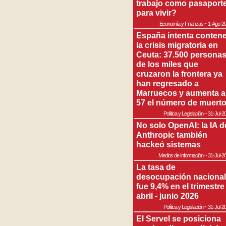
trabajo como pasaport
para vivir?
Economía y Finanzas
~
1-Ago-2
España intenta contene
la crisis migratoria en
Ceuta: 37.500 persona
de los miles que
cruzaron la frontera ya
han regresado a
Marruecos y aumenta a
57 el número de muert
Política y Legislación
~
31-Jul-2
No solo OpenAI: la IA d
Anthropic también
hackeó sistemas
Medios de Información
~
31-Jul-2
La tasa de
desocupación nacional
fue 9,4% en el trimestre
abril - junio 2026
Política y Legislación
~
31-Jul-2
El Servel se posiciona