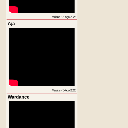
Música
~
3-Ago-2026
Aja
Música
~
3-Ago-2026
Wardance