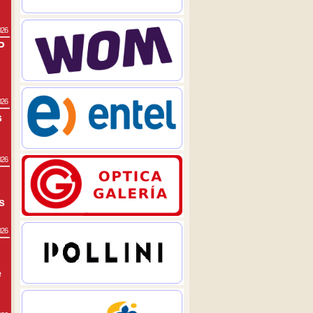
026
P
026
s
026
s
026
e