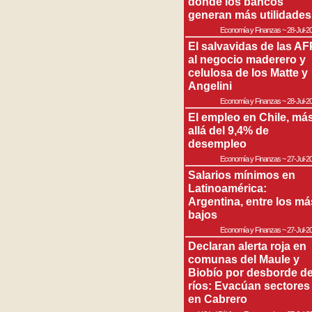
donde los bancos
generan más utilidades
Economía y Finanzas
~
28-Jul-2
El salvavidas de las AF
al negocio maderero y
celulosa de los Matte y
Angelini
Economía y Finanzas
~
28-Jul-2
El empleo en Chile, má
allá del 9,4% de
desempleo
Economía y Finanzas
~
27-Jul-2
Salarios mínimos en
Latinoamérica:
Argentina, entre los má
bajos
Economía y Finanzas
~
27-Jul-2
Declaran alerta roja en
comunas del Maule y
Biobío por desborde d
ríos: Evacúan sectores
en Cabrero