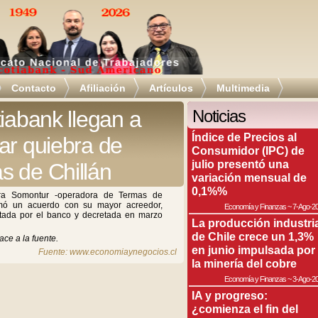
Contacto
Afiliación
Artículos
Multimedia
tiabank llegan a
Noticias
Índice de Precios al
ar quiebra de
Consumidor (IPC) de
julio presentó una
s de Chillán
variación mensual de
0,1%%
era Somontur -operadora de Termas de
firmó un acuerdo con su mayor acreedor,
Economía y Finanzas
~
7-Ago-2
citada por el banco y decretada en marzo
La producción industri
de Chile crece un 1,3%
ace a la fuente.
en junio impulsada por
Fuente: www.economiaynegocios.cl
la minería del cobre
Economía y Finanzas
~
3-Ago-2
IA y progreso:
¿comienza el fin del