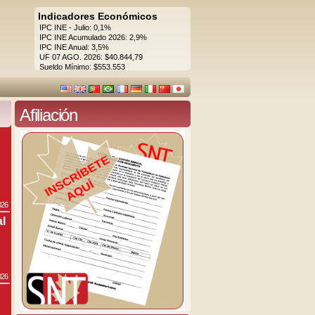
Indicadores Económicos
IPC INE - Julio: 0,1%
IPC INE Acumulado 2026: 2,9%
IPC INE Anual: 3,5%
UF 07 AGO. 2026: $40.844,79
Sueldo Mínimo: $553.553
Afiliación
026
al
026