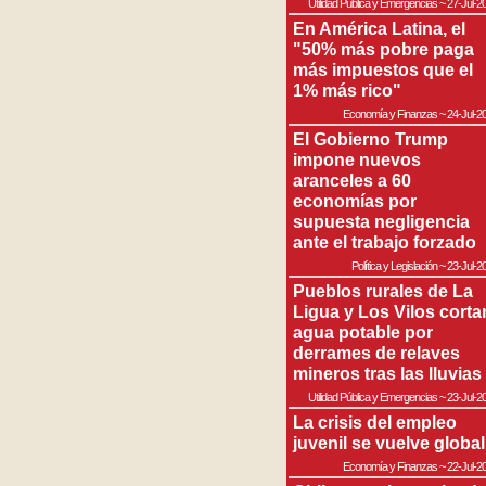
Utilidad Pública y Emergencias
~
27-Jul-2
En América Latina, el
"50% más pobre paga
más impuestos que el
1% más rico"
Economía y Finanzas
~
24-Jul-2
El Gobierno Trump
impone nuevos
aranceles a 60
economías por
supuesta negligencia
ante el trabajo forzado
Política y Legislación
~
23-Jul-2
Pueblos rurales de La
Ligua y Los Vilos corta
agua potable por
derrames de relaves
mineros tras las lluvias
Utilidad Pública y Emergencias
~
23-Jul-2
La crisis del empleo
juvenil se vuelve global
Economía y Finanzas
~
22-Jul-2