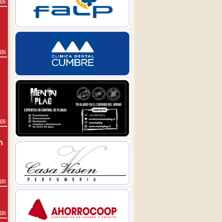
026
026
026
n
026
026