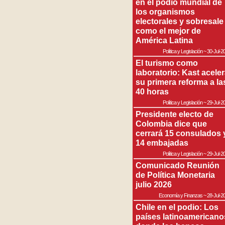
en el podio mundial de
los organismos
electorales y sobresale
como el mejor de
América Latina
Política y Legislación
~
30-Jul-2
El turismo como
laboratorio: Kast acele
su primera reforma a la
40 horas
Política y Legislación
~
29-Jul-2
Presidente electo de
Colombia dice que
cerrará 15 consulados 
14 embajadas
Política y Legislación
~
29-Jul-2
Comunicado Reunión
de Política Monetaria
julio 2026
Economía y Finanzas
~
28-Jul-2
Chile en el podio: Los
países latinoamericano