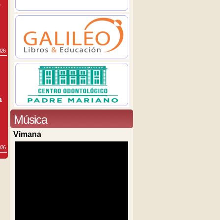
a
026
a
Música
Vimana
026