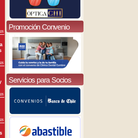
Promoción Convenio
026
ra
s
026
Servicios para Socios
y
026
026
s