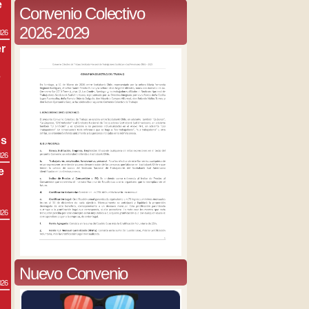
e
Convenio Colectivo
2026-2029
026
r
s
os
026
e
026
Nuevo Convenio
026