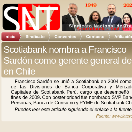
Inicio
Sindicato
Convenios
Contacto
Afiliació
Scotiabank nombra a Francisco
Sardón como gerente general de f
en Chile
Francisco Sardón se unió a Scotiabank en 2004 com
de las Divisiones de Banca Corporativa y Merca
Capitales de Scotiabank Perú, cargo que desempeñó 
fines de 2009. Con posterioridad fue nombrado SVP Ban
Personas, Banca de Consumo y PYME de Scotiabank Chi
Puedes leer este artículo siguiendo el enlace a la fuente
Fuente: www.later