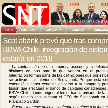
Inicio
Sindicato
Convenios
Contacto
Afiliació
Scotiabank prevé que tras compr
BBVA Chile, integración de siste
estaría en 2019
La contratación de una empresa asesora y la definici
distintos equipos para lo que vendrá en el proce
integración forman parte de las definiciones que por esto
se activaron al interior de Scotiabank. Porque esta s
comenzó a haber certezas en torno a la compra y post
fusión que efectuará el banco de capitales canadienses 
BBVA Chile, dando origen al tercer banco privado de la 
según resaltó esta semana el CEO de Scotiabank en C
Francisco Sardón.
Puedes leer este artículo siguiendo el enlace a la fuente