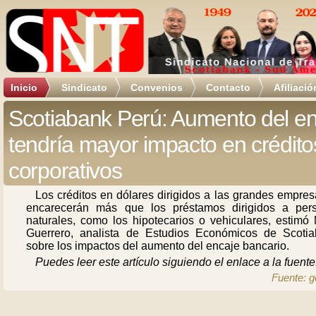
Inicio
Sindicato
Convenios
Contacto
Afiliació
Scotiabank Perú: Aumento del en
tendría mayor impacto en crédito
corporativos
Los créditos en dólares dirigidos a las grandes empre
encarecerán más que los préstamos dirigidos a per
naturales, como los hipotecarios o vehiculares, estimó 
Guerrero, analista de Estudios Económicos de Scotia
sobre los impactos del aumento del encaje bancario.
Puedes leer este artículo siguiendo el enlace a la fuente
Fuente: g