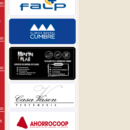
026
e
026
026
026
n