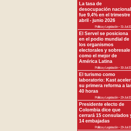
La tasa de
desocupación nacional
fue 9,4% en el trimestre
abril - junio 2026
Política y Legislación
~
31-Jul-2
El Servel se posiciona
en el podio mundial de
los organismos
electorales y sobresale
como el mejor de
América Latina
Política y Legislación
~
30-Jul-2
El turismo como
laboratorio: Kast acele
su primera reforma a la
40 horas
Política y Legislación
~
29-Jul-2
Presidente electo de
Colombia dice que
cerrará 15 consulados 
14 embajadas
Política y Legislación
~
29-Jul-2