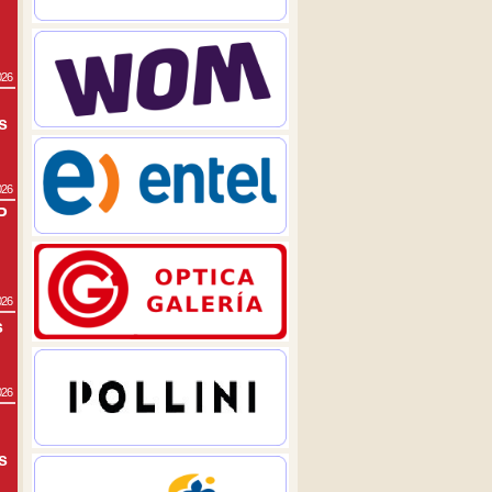
026
s
026
P
026
s
026
s