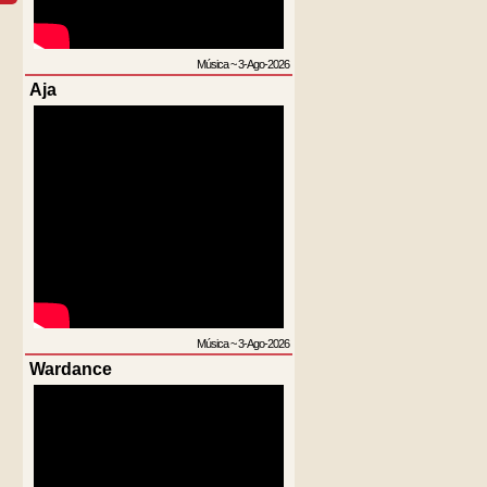
Música
~
3-Ago-2026
Aja
Música
~
3-Ago-2026
Wardance