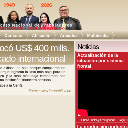
Contacto
Afiliación
Artículos
Multimedia
ocó US$ 400 mills.
Noticias
Actualización de la
ado internacional
situación por sistema
frontal
e exitosa, no solo porque cumplieron los
 porque lograron la tasa más baja para un
rica y la tasa más baja comparada con
a institución financiera peruana.
ace a la fuente.
Fuente:www.larepublica.pe
Utilidad Pública y Emergencias
~
3-Ago-2
La producción industri