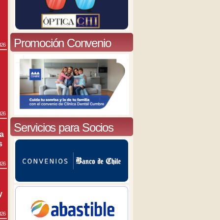
Promoción Convenio
026
026
Servicios para Socios
ra
s
026
y
026