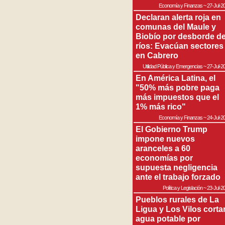
Economía y Finanzas
~
27-Jul-2
Declaran alerta roja en
comunas del Maule y
Biobío por desborde d
ríos: Evacúan sectores
en Cabrero
Utilidad Pública y Emergencias
~
27-Jul-2
En América Latina, el
"50% más pobre paga
más impuestos que el
1% más rico"
Economía y Finanzas
~
24-Jul-2
El Gobierno Trump
impone nuevos
aranceles a 60
economías por
supuesta negligencia
ante el trabajo forzado
Política y Legislación
~
23-Jul-2
Pueblos rurales de La
Ligua y Los Vilos corta
agua potable por