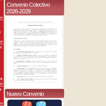
Convenio Colectivo
2026-2029
026
e
026
r
s
os
026
e
Nuevo Convenio
026