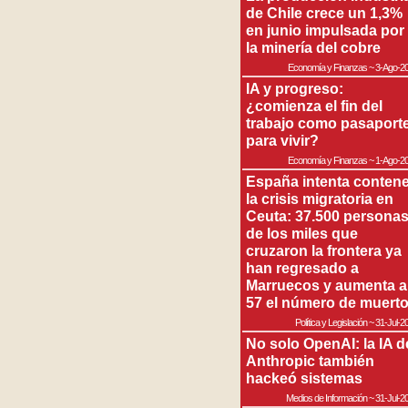
de Chile crece un 1,3%
en junio impulsada por
la minería del cobre
Economía y Finanzas
~
3-Ago-2
IA y progreso:
¿comienza el fin del
trabajo como pasaport
para vivir?
Economía y Finanzas
~
1-Ago-2
España intenta contene
la crisis migratoria en
Ceuta: 37.500 persona
de los miles que
cruzaron la frontera ya
han regresado a
Marruecos y aumenta a
57 el número de muert
Política y Legislación
~
31-Jul-2
No solo OpenAI: la IA d
Anthropic también
hackeó sistemas
Medios de Información
~
31-Jul-2