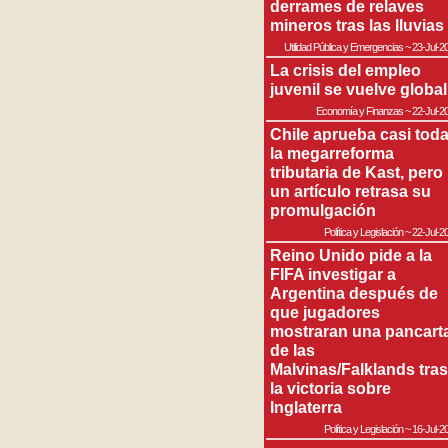
derrames de relaves
mineros tras las lluvias
Utilidad Pública y Emergencias
~
23-Jul-2
La crisis del empleo
juvenil se vuelve global
Economía y Finanzas
~
22-Jul-2
Chile aprueba casi tod
la megarreforma
tributaria de Kast, pero
un artículo retrasa su
promulgación
Política y Legislación
~
22-Jul-2
Reino Unido pide a la
FIFA investigar a
Argentina después de
que jugadores
mostraran una pancart
de las
Malvinas/Falklands tras
la victoria sobre
Inglaterra
Política y Legislación
~
16-Jul-2