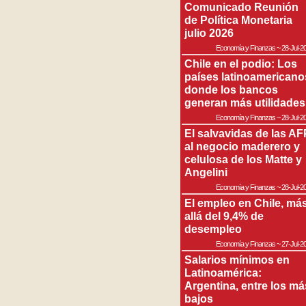
Comunicado Reunión
de Política Monetaria
julio 2026
Economía y Finanzas
~
28-Jul-2
Chile en el podio: Los
países latinoamericano
donde los bancos
generan más utilidades
Economía y Finanzas
~
28-Jul-2
El salvavidas de las AF
al negocio maderero y
celulosa de los Matte y
Angelini
Economía y Finanzas
~
28-Jul-2
El empleo en Chile, má
allá del 9,4% de
desempleo
Economía y Finanzas
~
27-Jul-2
Salarios mínimos en
Latinoamérica:
Argentina, entre los má
bajos