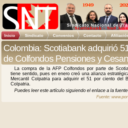
Inicio
Sindicato
Convenios
Contacto
Afiliació
Colombia: Scotiabank adquirió 
de Colfondos Pensiones y Cesan
La compra de la AFP Colfondos por parte de Scoti
tiene sentido, pues en enero creó una alianza estratégi
Mercantil Colpatria para adquirir el 51 por ciento del 
Colpatria.
Puedes leer este artículo siguiendo el enlace a la fuente
Fuente: www.port