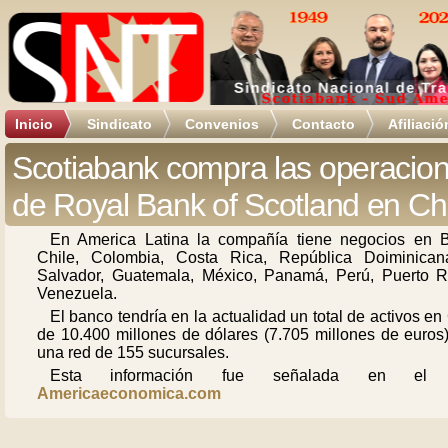
Inicio
Sindicato
Convenios
Contacto
Afiliació
Scotiabank compra las operacio
de Royal Bank of Scotland en Chi
En America Latina la compañía tiene negocios en Br
Chile, Colombia, Costa Rica, República Doiminican
Salvador, Guatemala, México, Panamá, Perú, Puerto R
Venezuela.
El banco tendría en la actualidad un total de activos en
de 10.400 millones de dólares (7.705 millones de euros)
una red de 155 sucursales.
Esta información fue señalada en el s
Americaeconomica.com