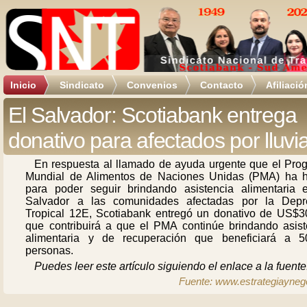
Inicio
Sindicato
Convenios
Contacto
Afiliació
El Salvador: Scotiabank entrega
donativo para afectados por lluvi
En respuesta al llamado de ayuda urgente que el Pro
Mundial de Alimentos de Naciones Unidas (PMA) ha 
para poder seguir brindando asistencia alimentaria 
Salvador a las comunidades afectadas por la Depr
Tropical 12E, Scotiabank entregó un donativo de US$3
que contribuirá a que el PMA continúe brindando asist
alimentaria y de recuperación que beneficiará a 5
personas.
Puedes leer este artículo siguiendo el enlace a la fuente
Fuente: www.estrategiayneg