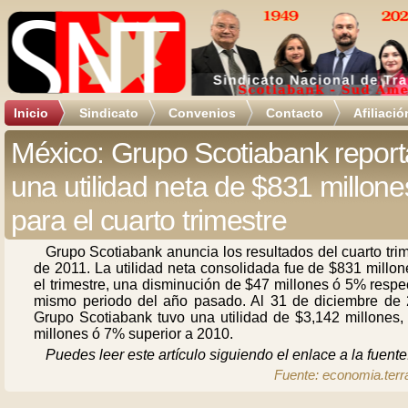
Inicio
Sindicato
Convenios
Contacto
Afiliació
México: Grupo Scotiabank report
una utilidad neta de $831 millone
para el cuarto trimestre
Grupo Scotiabank anuncia los resultados del cuarto tri
de 2011. La utilidad neta consolidada fue de $831 millo
el trimestre, una disminución de $47 millones ó 5% respe
mismo periodo del año pasado. Al 31 de diciembre de 
Grupo Scotiabank tuvo una utilidad de $3,142 millones,
millones ó 7% superior a 2010.
Puedes leer este artículo siguiendo el enlace a la fuente
Fuente: economia.ter