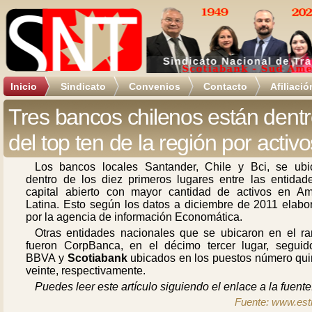
Inicio
Sindicato
Convenios
Contacto
Afiliació
Tres bancos chilenos están dent
del top ten de la región por activo
Los bancos locales Santander, Chile y Bci, se ubi
dentro de los diez primeros lugares entre las entidad
capital abierto con mayor cantidad de activos en Am
Latina. Esto según los datos a diciembre de 2011 elabo
por la agencia de información Economática.
Otras entidades nacionales que se ubicaron en el ra
fueron CorpBanca, en el décimo tercer lugar, seguid
BBVA y
Scotiabank
ubicados en los puestos número qui
veinte, respectivamente.
Puedes leer este artículo siguiendo el enlace a la fuente
Fuente: www.estr